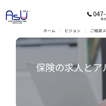
047-
株
ホーム
ビジョン
ご相談
保険の求人とア