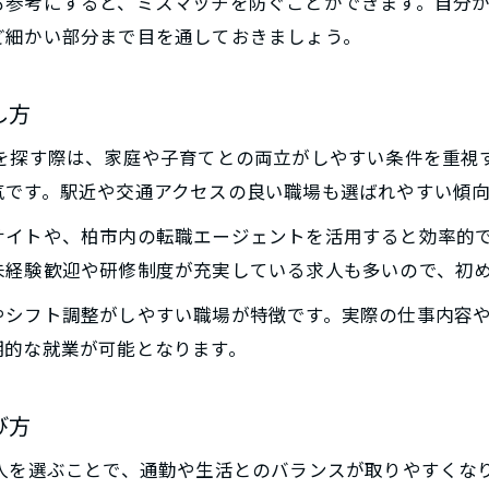
も参考にすると、ミスマッチを防ぐことができます。自分
社会保険完備の求人で長く働くポイント
ど細かい部分まで目を通しておきましょう。
社会保険完備の保険 求人を選ぶ理由
保険 求人で福利厚生をしっかり確認する
し方
長期安定を目指せる保険 求人の特徴
トを探す際は、家庭や子育てとの両立がしやすい条件を重視
社会保険付き保険 求人アルバイトの探し方
気です。駅近や交通アクセスの良い職場も選ばれやすい傾向
安心して働ける保険 求人福利厚生の実態
サイトや、柏市内の転職エージェントを活用すると効率的
柔軟なシフトが魅力の保険求人を柏市で知る
未経験歓迎や研修制度が充実している求人も多いので、初
シフト自由な保険 求人アルバイトの選び方
ご応募はこちら
ご応募はこちら
やシフト調整がしやすい職場が特徴です。実際の仕事内容
柔軟勤務が可能な保険 求人の見分け方
期的な就業が可能となります。
Wワーク歓迎の保険 求人で収入アップ
急なお休み対応OKな保険 求人の特徴
び方
ライフスタイルに合う保険 求人の探し方
人を選ぶことで、通勤や生活とのバランスが取りやすくな