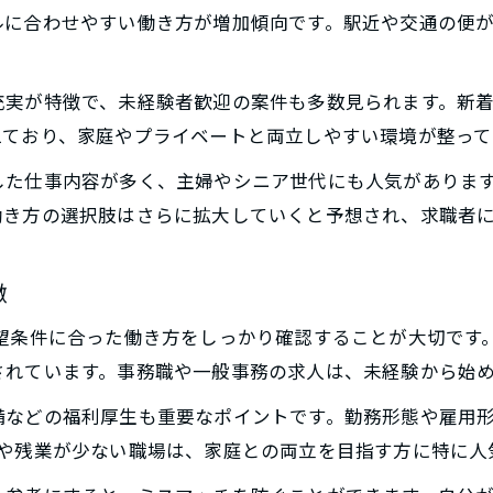
未経験からでも始めやすい保険 求人事務
ルに合わせやすい働き方が増加傾向です。駅近や交通の便
扶養内希望なら柏市の保険求人が安心
扶養内OK保険 求人アルバイトの選び方
充実が特徴で、未経験者歓迎の案件も多数見られます。新
保険 求人で安定収入を得る仕組みを解説
えており、家庭やプライベートと両立しやすい環境が整って
主婦に嬉しい保険 求人のメリットを知る
した仕事内容が多く、主婦やシニア世代にも人気がありま
保険 求人で時短勤務が可能な職場特集
働き方の選択肢はさらに拡大していくと予想され、求職者に
扶養内希望者に向く保険 求人条件まとめ
未経験から始める柏市の保険アルバイト入門
徴
未経験歓迎の保険 求人アルバイト特徴紹介
希望条件に合った働き方をしっかり確認することが大切です
保険 求人の研修内容とサポート体制解説
されています。事務職や一般事務の求人は、未経験から始
初めてでも安心な保険 求人応募の流れ
備などの福利厚生も重要なポイントです。勤務形態や雇用
事務職で始める保険 求人アルバイト入門
務や残業が少ない職場は、家庭との両立を目指す方に特に人
保険 求人で求められる基本スキルとは