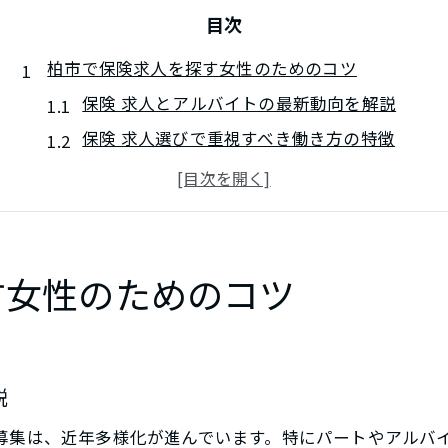
目次
柏市で保険求人を探す女性のためのコツ
保険 求人とアルバイトの最新動向を解説
保険 求人選びで重視すべき働き方の特徴
主婦に人気の保険 求人アルバイトの探し方
駅近や扶養内など条件別保険 求人の選び方
保険 求人で未経験歓迎のポイントを知る
子育て両立に最適な保険アルバイトを柏市で発見
す女性のためのコツ
子育て世代向け保険 求人アルバイトの魅力
家事と両立できる保険 求人の勤務条件
シフト調整がしやすい保険 求人とは
説
扶養内で働ける保険 求人アルバイトの特徴
の募集は、近年多様化が進んでいます。特にパートやアルバ