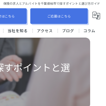
保険の求人とアルバイトを千葉県柏市で探すポイントと選び方ガイド
せはこちら
ご応募はこちら
当社を知る
アクセス
ブログ
コラム
柏市での保険営業
株式会社アスユー
飛び込み営業なし
グランシアオフィス ⽀店
探すポイントと選
産休育休
未経験
ノルマなし