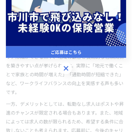
転勤なしの保険求人は、東京や千葉県船橋市で安定して
働きたい方や、家庭の事情で居住地を変えられない方に
とって大きな魅力です。地域密着型の企業が多く、地元
で長く働きたいというニーズにも応えています。
メリットとしては、生活基盤を守りながら安定したキャ
ご応募はこちら
リア形成ができる点や、地域の顧客と長期的な信頼関係
を築きやすい点が挙げられます。実際に「地元で働くこ
ご応募はこちら
とで家族との時間が増えた」「通勤時間が短縮できた」
など、ワークライフバランスの向上を実感する声も多い
です。
一方、デメリットとしては、転勤なし求人はポストや昇
進のチャンスが限定される場合もあります。また、地域
によっては求人の数が限られるため、希望する条件に合
致しないことも考えられます。応募前に、今後のキャリ