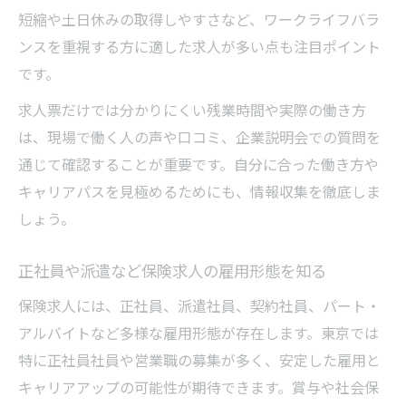
短縮や土日休みの取得しやすさなど、ワークライフバラ
研修制度が充実した保険求人を見極めるコ
ンスを重視する方に適した求人が多い点も注目ポイント
ツ
です。
キャリアアップ重視の保険求人探しのポイ
ント
求人票だけでは分かりにくい残業時間や実際の働き方
経験不問で始める保険の仕事が注目される理由
は、現場で働く人の声や口コミ、企業説明会での質問を
通じて確認することが重要です。自分に合った働き方や
未経験歓迎の保険求人が増える背景と魅力
キャリアパスを見極めるためにも、情報収集を徹底しま
保険求人で活かせるコミュニケーション力
しょう。
とは
研修充実の保険求人を選ぶメリット
正社員や派遣など保険求人の雇用形態を知る
異業種から転職しやすい保険求人の特徴
保険求人には、正社員、派遣社員、契約社員、パート・
保険求人で経験不問を活かす応募のコツ
アルバイトなど多様な雇用形態が存在します。東京では
事務と営業の保険求人、それぞれの魅力を解説
特に正社員社員や営業職の募集が多く、安定した雇用と
事務職と営業職の保険求人で求められる適
キャリアアップの可能性が期待できます。賞与や社会保