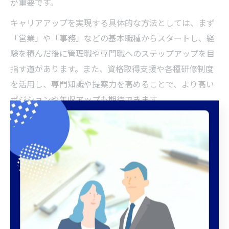
が重要です。
キャリアアップを実現する具体的な方法としては、まず
「営業」や「事務」などの基本職種からスタートし、経
験を積んだ後に管理職や専門職へのステップアップを目
指す道があります。また、資格取得支援や各種研修制度
を活用し、専門知識や提案力を高めることで、より高い
ポジションや年収アップも期待できます。
注意点として、キャリアアップには継続的な自己研鑽が
不可欠です。現場では「入社後に資格取得を目指し、昇
進できた」という成功例がある一方、「自分に合ったキ
ャリアパスが描けず悩んだ」という声も聞かれます。求
人情報だけでなく、実際のキャリア事例や企業の評価制
度も事前に確認しましょう。
転勤なし保険求人のメリットとデメリット