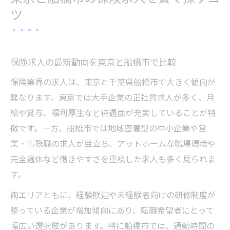
ス
ツ
未経験歓迎の保険求人を選ぶ際の注意点
保険業界転職の新しい選択肢を知る
保険求人で注目の新しい働き方や職種を解
保険求人の最新動向を東京と船橋市で比較
説
保険業界の求人は、東京と千葉県船橋市で大きく傾向が
リモート勤務可能な保険求人の増加傾向
異なります。東京では大手企業の正社員求人が多く、月
経験不問で挑戦できる保険業界の求人動向
給や賞与、福利厚生など待遇面が充実していることが特
保険求人でキャリアアップを実現する方法
徴です。一方、船橋市では地域密着型の中小企業や営
転勤なし保険求人のメリットとデメリット
業・事務職の求人が目立ち、アットホームな職場環境や
キャリアアップ目指すなら保険求人比較が必須
完全週休など働きやすさを重視した求人も多く見られま
保険求人でキャリア形成に役立つ選び方
す。
東京・船橋市の保険求人を年収や待遇で比
両エリアともに、経験歓迎や未経験者向けの研修制度が
較
整っている企業が増加傾向にあり、転職希望者にとって
保険求人でスキルアップできる職場の特徴
幅広い選択肢があります。特に船橋市では、通勤時間の