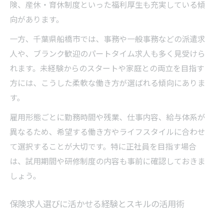
性
険、産休・育休制度といった福利厚生も充実している傾
保険求人で選ぶべき職種別の働き方の違い
向があります。
営業職の保険求人で得られるスキルと経験
一方、千葉県船橋市では、事務や一般事務などの派遣求
事務職の保険求人が人気の理由と特徴
人や、ブランク歓迎のパートタイム求人も多く見受けら
保険求人比較で分かる事務と営業の待遇
れます。未経験からのスタートや家庭との両立を目指す
方には、こうした柔軟な働き方が選ばれる傾向にありま
ワークライフバランス重視の働き方を保険業界
す。
で実現
保険求人で実現する理想のワークライフバ
雇用形態ごとに勤務時間や残業、仕事内容、給与体系が
ランス
異なるため、希望する働き方やライフスタイルに合わせ
残業少なめの保険求人が選ばれる理由
て選択することが大切です。特に正社員を目指す場合
は、試用期間や研修制度の内容も事前に確認しておきま
休日や福利厚生が充実した保険求人を探す
しょう。
方法
働きやすさ重視の保険求人はこう選ぶ
保険求人選びに活かせる経験とスキルの活用術
家庭と両立できる保険業界の求人事情