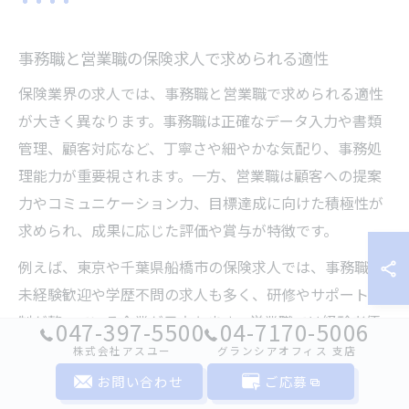
事務職と営業職の保険求人で求められる適性
保険業界の求人では、事務職と営業職で求められる適性
が大きく異なります。事務職は正確なデータ入力や書類
管理、顧客対応など、丁寧さや細やかな気配り、事務処
理能力が重要視されます。一方、営業職は顧客への提案
力やコミュニケーション力、目標達成に向けた積極性が
求められ、成果に応じた評価や賞与が特徴です。
例えば、東京や千葉県船橋市の保険求人では、事務職は
未経験歓迎や学歴不問の求人も多く、研修やサポート体
制が整っている企業が目立ちます。営業職では経験者優
047-397-5500
04-7170-5006
遇や歩合給、残業や土日休みの有無など、条件が多様で
株式会社アスユー
グランシアオフィス ⽀店
す。自分の強みや志向性に合わせて職種を選ぶことが、
お問い合わせ
ご応募
長期的なキャリア形成に繋がります。