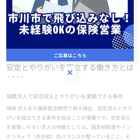
がった」「営業未経験でも、段階的に仕事を覚えられる
体制がありがたかった」といった実感も多く、未経験か
らでも十分に活躍できる環境が整っていることが分かり
ます。こうした体験談を参考に、自分に合った働き方や
キャリアパスをイメージするのも重要です。
ご応募はこちら
安定とやりがいを両立する働き方とは
ご応募はこちら
保険求人で安定収入とやりがいを実感できる条件
保険 求人を千葉県習志野市で探す場合、安定収入とやり
がいを両立できる条件を知ることが重要です。安定収入
を実現しやすい求人の特徴としては、固定給制度やイン
センティブ（歩合給）のバランスが整っていること、そ