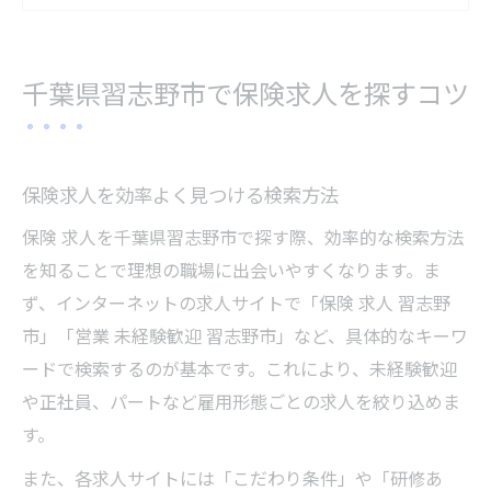
保険求人応募前に確認したい条件一覧
営業未経験者向け保険求人の探し方解説
千葉県習志野市で保険求人を探すコツ
未経験から始める保険営業の魅力を解説
保険求人で未経験から営業が挑戦しやすい
理由
保険求人を効率よく見つける検索方法
未経験者歓迎の保険営業求人の実態を紹介
保険 求人を千葉県習志野市で探す際、効率的な検索方法
習志野市で未経験OK保険求人に応募するメ
を知ることで理想の職場に出会いやすくなります。ま
リット
ず、インターネットの求人サイトで「保険 求人 習志野
保険営業未経験でも安心できるサポート体
市」「営業 未経験歓迎 習志野市」など、具体的なキーワ
制
ードで検索するのが基本です。これにより、未経験歓迎
未経験から保険求人営業に転職した体験談
や正社員、パートなど雇用形態ごとの求人を絞り込めま
安定とやりがいを両立する働き方とは
す。
保険求人で安定収入とやりがいを実感でき
また、各求人サイトには「こだわり条件」や「研修あ