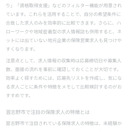
る条件
り」「資格取得支援」などのフィルター機能が用意され
未経験から営業職で長く働ける理由
ています。これらを活用することで、自分の希望条件に
合致した求人のみを効率的に比較できます。さらに、ハ
保険営業求人で両立できる働き方の選び方
ローワークや地域密着型の求人情報誌も併用すると、ネ
やりがいを感じる保険求人現場の声
ットには出ていない地元企業の保険営業求人も見つけや
営業未経験でも安定が目指せる働き方解説
すくなります。
営業職が千葉県習志野市で注目される理由
注意点として、求人情報の収集時は応募締切日や募集人
保険求人営業が習志野市で増加する背景
数、面接の流れを事前に確認しておくことが大切です。
営業職で保険求人が注目される理由を解説
効率よく探すためには、応募先リストを作成し、気にな
習志野市の保険営業求人が人気の秘密
る求人ごとに条件や特徴をメモして比較検討するのがお
地域で求められる保険求人営業の魅力とは
すすめです。
保険求人営業職が習志野市で活躍できる理
由
習志野市で注目の保険求人の特徴とは
働きやすさ重視の保険求人選びのポイント
習志野市で注目されている保険求人の特徴は、未経験か