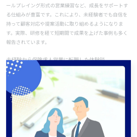
ールプレイング形式の営業練習など、成長をサポートす
る仕組みが豊富です。これにより、未経験者でも自信を
持って顧客対応や提案活動に取り組めるようになりま
す。実際、研修を経て短期間で成果を上げた事例も多く
報告されています。
未経験から保険求人営業に転職した体験談
実際に未経験から保険営業に転職した方の体験談では、
「最初は不安だったが、研修や先輩のサポートのおかげ
で徐々に自信がついた」「お客様から感謝の言葉をもら
えることがやりがい」といった声が多く聞かれます。習
志野市で働く方の中には、地元での人脈を活かして新規
開拓に成功した例もあります。
また、「成果に応じた収入制度がモチベーションにつな