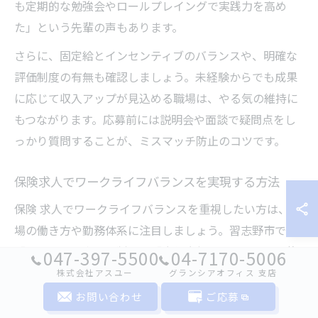
も定期的な勉強会やロールプレイングで実践力を高め
た」という先輩の声もあります。
さらに、固定給とインセンティブのバランスや、明確な
評価制度の有無も確認しましょう。未経験からでも成果
に応じて収入アップが見込める職場は、やる気の維持に
もつながります。応募前には説明会や面談で疑問点をし
っかり質問することが、ミスマッチ防止のコツです。
保険求人でワークライフバランスを実現する方法
保険 求人でワークライフバランスを重視したい方は、職
場の働き方や勤務体系に注目しましょう。習志野市でも
「フレックスタイム制」や「直行直帰可能」など、柔軟
047-397-5500
04-7170-5006
な働き方を導入している営業職が増えています。
株式会社アスユー
グランシアオフィス ⽀店
お問い合わせ
ご応募
その理由は、家庭やプライベートとの両立を希望する人