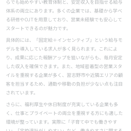
保険求人で働きやすい職場を選ぶ基準とは
らでも始めやすい教育体制と、安定収入を目指せる給与
未経験歓迎の保険営業求人で重視すべき点
体系の両立にあります。多くの企業では、基礎から学べ
る研修やOJTを用意しており、営業未経験でも安心して
保険求人でワークライフバランスを実現す
スタートできるのが魅力です。
る方法
営業職の保険求人で注目したい制度や待遇
具体的には、「固定給＋インセンティブ」という給与モ
デルを導入している求人が多く見られます。これによ
保険求人選びで働きやすい環境を見極める
り、成果に応じた報酬アップを狙いながらも、毎月安定
コツ
した収入を確保できます。また、地域密着型の営業スタ
習志野市で叶える自分らしい営業キャリア
イルを重視する企業が多く、習志野市や近隣エリアの顧
保険求人で自分らしい営業キャリアを築く
客を担当するため、通勤や移動の負担が少ない点も注目
方法
されています。
未経験から始める営業職のキャリアパス紹
さらに、福利厚生や休日制度が充実している企業も多
介
く、仕事とプライベートの両立を重視する方にも適した
保険求人で理想の働き方を実現するポイン
環境が整っています。実際に「子育て中でも働きやす
ト
い」「定時退社がしやすい」など、働きやすさに関する