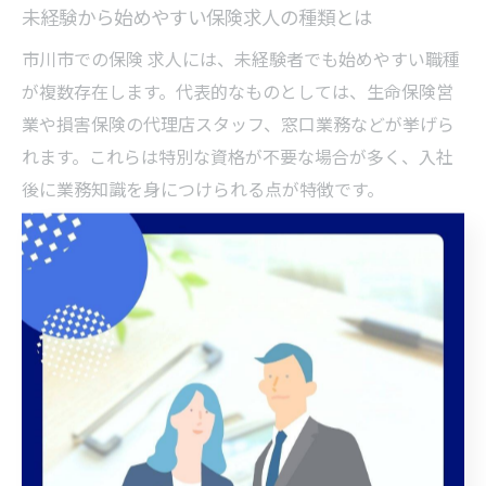
未経験から始めやすい保険求人の種類とは
市川市での保険 求人には、未経験者でも始めやすい職種
が複数存在します。代表的なものとしては、生命保険営
業や損害保険の代理店スタッフ、窓口業務などが挙げら
れます。これらは特別な資格が不要な場合が多く、入社
後に業務知識を身につけられる点が特徴です。
特に生命保険の営業職は「生保レディ」として知られ、
女性や子育て世代が多く活躍しています。未経験者歓迎
の求人が多い理由は、保険会社が独自の研修制度を整備
し、基礎から実務まで手厚くサポートしているからで
す。市川市内の保険代理店も、地域密着型のサービスを
展開し、未経験から地域の顧客と信頼関係を築きやすい
環境が整っています。
収入面では、固定給に加えてインセンティブ制度を採用