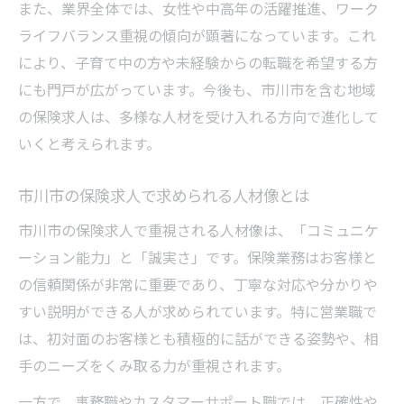
また、業界全体では、女性や中高年の活躍推進、ワーク
力
ライフバランス重視の傾向が顕著になっています。これ
平均時給から考える市川市の保険求人
により、子育て中の方や未経験からの転職を希望する方
市川市の保険求人平均時給と相場感を解説
にも門戸が広がっています。今後も、市川市を含む地域
保険求人の時給水準と働きやすさの関係性
の保険求人は、多様な人材を受け入れる方向で進化して
市川市で高時給が期待できる保険求人の特
いくと考えられます。
徴
市川市の保険求人で求められる人材像とは
保険求人の平均時給比較でわかる選択のコ
ツ
市川市の保険求人で重視される人材像は、「コミュニケ
時給アップが狙える保険求人の探し方を伝
ーション能力」と「誠実さ」です。保険業務はお客様と
授
の信頼関係が非常に重要であり、丁寧な対応や分かりや
すい説明ができる人が求められています。特に営業職で
は、初対面のお客様とも積極的に話ができる姿勢や、相
手のニーズをくみ取る力が重視されます。
一方で、事務職やカスタマーサポート職では、正確性や