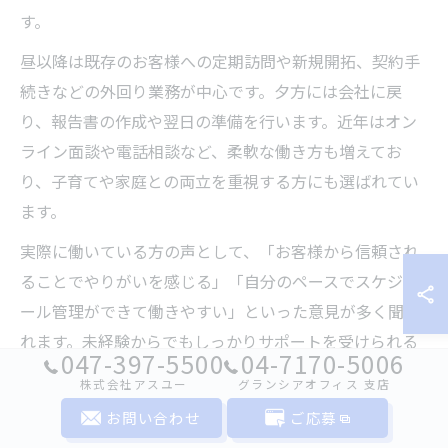
す。
昼以降は既存のお客様への定期訪問や新規開拓、契約手
続きなどの外回り業務が中心です。夕方には会社に戻
り、報告書の作成や翌日の準備を行います。近年はオン
ライン面談や電話相談など、柔軟な働き方も増えてお
り、子育てや家庭との両立を重視する方にも選ばれてい
ます。
実際に働いている方の声として、「お客様から信頼され
ることでやりがいを感じる」「自分のペースでスケジュ
ール管理ができて働きやすい」といった意見が多く聞か
れます。未経験からでもしっかりサポートを受けられる
047-397-5500
04-7170-5006
点も、安心して働き始められる理由の一つです。
株式会社アスユー
グランシアオフィス ⽀店
お問い合わせ
ご応募
保険求人で生保レディが担う主な業務内容