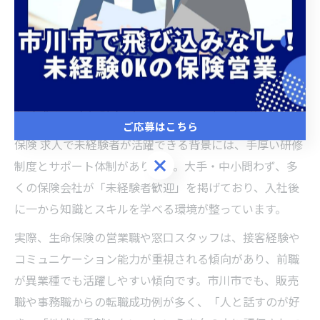
している企業も多く、努力次第で高収入を目指せます。
実際に「未経験から営業にチャレンジし、数年でリーダ
ー職に昇格した」という声もあり、キャリアアップの道
が開けていることも魅力です。
保険求人で未経験者が活躍できる理由を解説
ご応募はこちら
保険 求人で未経験者が活躍できる背景には、手厚い研修
ご応募はこちら
制度とサポート体制があります。大手・中小問わず、多
くの保険会社が「未経験者歓迎」を掲げており、入社後
に一から知識とスキルを学べる環境が整っています。
実際、生命保険の営業職や窓口スタッフは、接客経験や
コミュニケーション能力が重視される傾向があり、前職
が異業種でも活躍しやすい傾向です。市川市でも、販売
職や事務職からの転職成功例が多く、「人と話すのが好