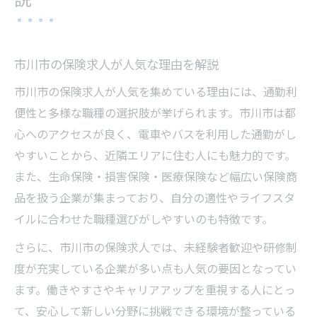
保険求人で重視したいワークライフバラン
ス
女性も働きやすい保険求人の特徴を紹介
市川市の保険求人が人気な理由を解説
保険求人選びで重視する社内制度と環境
市川市の保険求人が人気を集めている理由には、通勤利
口コミで評判の良い保険求人の共通点とは
便性と多様な職種の選択肢が挙げられます。市川市は都
未経験者にも安心な保険業界の職種ガイド
心へのアクセスが良く、電車やバスを利用した通勤がし
未経験から始めやすい保険求人の種類とは
やすいことから、近隣エリアに住む人にも魅力的です。
また、生命保険・損害保険・医療保険など幅広い保険商
保険求人で未経験者が活躍できる理由を解
品を扱う企業が集まっており、自分の適性やライフスタ
説
イルに合わせた職種選びがしやすいのも特徴です。
未経験者歓迎の保険求人の選び方のコツ
さらに、市川市の保険求人では、未経験者歓迎や研修制
研修制度が充実した保険求人が人気の背景
度が充実している企業が多い点も人気の要因となってい
未経験からでも成長できる保険求人の魅力
ます。働きやすさやキャリアアップを重視する人にとっ
収入と環境を両立できる求人の見極め方
て、安心して新しい分野に挑戦できる環境が整っている