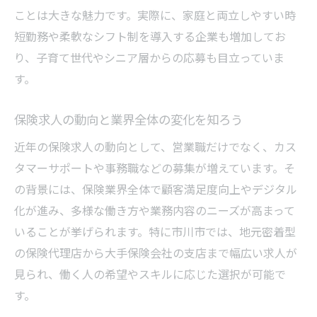
保険求人で収入と働きやすさを両立する術
ことは大きな魅力です。実際に、家庭と両立しやすい時
安定収入を目指せる保険求人の特徴とは
短勤務や柔軟なシフト制を導入する企業も増加してお
保険求人の給与体系と働き方の関係を解説
り、子育て世代やシニア層からの応募も目立っていま
働きやすい保険求人で収入アップを実現す
す。
る
保険求人の動向と業界全体の変化を知ろう
収入面で満足度が高い保険求人の選び方
生保レディの仕事内容を詳しく紹介
近年の保険求人の動向として、営業職だけでなく、カス
タマーサポートや事務職などの募集が増えています。そ
生保レディとして働く保険求人の実態とは
の背景には、保険業界全体で顧客満足度向上やデジタル
保険求人で求められる生保レディの役割解
化が進み、多様な働き方や業務内容のニーズが高まって
説
いることが挙げられます。特に市川市では、地元密着型
生保レディの保険求人での一日の流れを紹
の保険代理店から大手保険会社の支店まで幅広い求人が
介
見られ、働く人の希望やスキルに応じた選択が可能で
保険求人で生保レディが担う主な業務内容
す。
未経験者も安心の生保レディ保険求人の魅