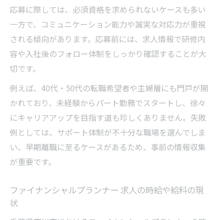
アパス例
応募に際しては、必須資格を求められないケースも多い
ＦＰ 求人で資格取得を目指すメリットと実
一方で、コミュニケーション能力や誠実な対応力が重視
際
される傾向があります。応募前には、求人情報で研修内
未経験からＦＰ 求人でスキルアップするポ
容や入社後のフォロー体制をしっかり確認することが大
イント
切です。
40代50代未経験のＦＰ 求人転職成功のコツ
例えば、40代・50代の転職希望者や主婦層にも門戸が開
年齢不問・パート可のＦＰ求人が注目される理
かれており、未経験からパート勤務でスタートし、徐々
由
にキャリアアップを目指す道も珍しくありません。失敗
例としては、サポート体制が不十分な職場を選んでしま
年齢不問のＦＰ 求人が支持される背景を解
い、早期離職に至るケースがあるため、事前の情報収集
説
が重要です。
パート可ＦＰ 求人で幅広い世代が活躍でき
る理由
ファイナンシャルプランナー 求人の時給や給料の現
ファイナンシャルプランナー 求人で経験が
状
生きる場面