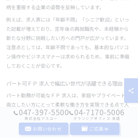
柄を重視する企業の姿勢を反映しています。
例えば、求人票には「年齢不問」「シニア歓迎」といっ
た記載が増えており、定年後の再就職先や、未経験から
新たな分野に挑戦したい方への門戸が広がっています。
注意点としては、年齢不問であっても、基本的なパソコ
ン操作やビジネスマナーは求められるため、事前に準備
しておくことが安心です。
パート可ＦＰ 求人で幅広い世代が活躍できる理由
パート勤務が可能なＦＰ 求人は、家庭やプライベートと
両立したい方にとって柔軟な働き方を実現できる点で人
047-397-5500
04-7170-5006
気があります。市川市では、子育て世代やシニア層な
株式会社アスユー
グランシアオフィス ⽀店
ど、幅広い世代が自分のペースで働ける環境を求めてＦ
お問い合わせ
ご応募
Ｐ求人に応募するケースが増えています。