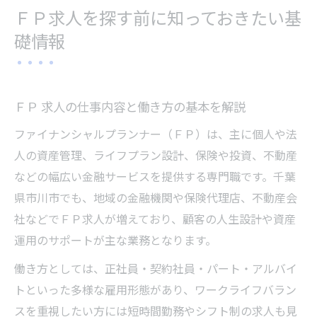
ＦＰ 求人で求められる資格とスキルの実際
ＦＰ求人を探す前に知っておきたい基
ファイナンシャルプランナー 求人の主な勤
礎情報
務先とその特徴
千葉県市川市で未経験から始めるＦＰの働き方
未経験可のＦＰ 求人が千葉県市川市で増加
ＦＰ 求人の仕事内容と働き方の基本を解説
中
ファイナンシャルプランナー（ＦＰ）は、主に個人や法
ＦＰ 求人にチャレンジする際の研修やサポ
人の資産管理、ライフプラン設計、保険や投資、不動産
ート
などの幅広い金融サービスを提供する専門職です。千葉
ファイナンシャルプランナー 求人の働きや
県市川市でも、地域の金融機関や保険代理店、不動産会
すさと注意点
社などでＦＰ求人が増えており、顧客の人生設計や資産
40代・50代未経験でも応募できるＦＰ 求人
運用のサポートが主な業務となります。
の特徴
働き方としては、正社員・契約社員・パート・アルバイ
パートやアルバイトで始めるＦＰ 求人のメ
トといった多様な雇用形態があり、ワークライフバラン
リット
スを重視したい方には短時間勤務やシフト制の求人も見