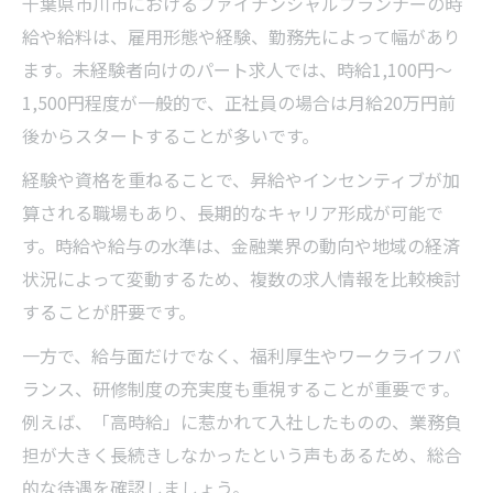
千葉県市川市におけるファイナンシャルプランナーの時
未経験・年齢不問のＦＰ 求人が選ばれるポ
給や給料は、雇用形態や経験、勤務先によって幅があり
イント
ます。未経験者向けのパート求人では、時給1,100円〜
ＦＰ 求人 50代未経験でも始めやすい工夫と
1,500円程度が一般的で、正社員の場合は月給20万円前
は
後からスタートすることが多いです。
このエリアでＦＰ求人を比較し理想の働き方へ
経験や資格を重ねることで、昇給やインセンティブが加
千葉県市川市でＦＰ 求人を効率よく比較す
算される職場もあり、長期的なキャリア形成が可能で
るコツ
す。時給や給与の水準は、金融業界の動向や地域の経済
ファイナンシャルプランナー 求人の待遇と
状況によって変動するため、複数の求人情報を比較検討
働き方を比較
することが肝要です。
ＦＰ 求人 未経験 パートで理想の職場を見つ
一方で、給与面だけでなく、福利厚生やワークライフバ
ける手順
ランス、研修制度の充実度も重視することが重要です。
時給や福利厚生で選ぶＦＰ 求人のポイント
例えば、「高時給」に惹かれて入社したものの、業務負
自分に合うＦＰ 求人を見極めるための比較
担が大きく長続きしなかったという声もあるため、総合
方法
的な待遇を確認しましょう。