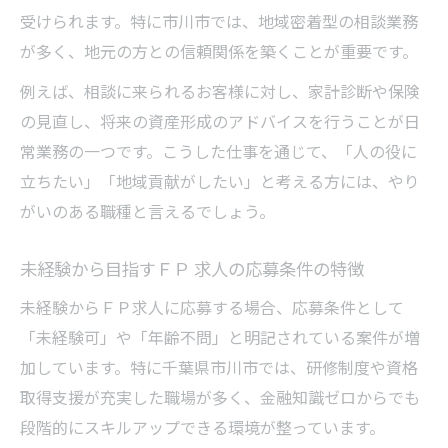
ワークライフバランス重視のＦＰ求人選び
受けられます。特に市川市では、地域密着型の相談業務
ワークライフバランス重視のＦＰ 求人の見
が多く、地元の方との信頼関係を築くことが重要です。
極め方
例えば、相談に来られるお客様に対し、家計診断や保険
ＦＰ 求人で柔軟な働き方が可能な理由とは
の見直し、将来の資産形成のアドバイスを行うことが日
未経験から始めるＦＰ 求人でのプライベー
常業務の一つです。こうした仕事を通じて、「人の役に
ト充実法
立ちたい」「地域貢献がしたい」と考える方には、やり
アルバイト・パートのＦＰ 求人で無理なく
がいのある職種と言えるでしょう。
働くコツ
子育て世代も安心なＦＰ 求人のシフト対応
未経験から目指すＦＰ 求人の応募条件の特徴
例
未経験からＦＰ求人に応募する場合、応募条件として
未経験歓迎のＦＰ求人で新たなキャリア構築を
「未経験可」や「年齢不問」と明記されている案件が増
未経験歓迎のＦＰ 求人で必要な心構えと準
加しています。特に千葉県市川市では、研修制度や資格
備
取得支援が充実した職場が多く、金融知識ゼロからでも
段階的にスキルアップできる環境が整っています。
ファイナンシャルプランナー 求人のキャリ