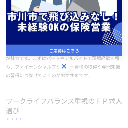
ます。これにより、家庭や育児と両立しながら、自分の
ペースでスキルアップを目指せる環境が整っています。
また、パート勤務で経験を積みながら、将来的に正社員
登用を目指すキャリアパスも一般的です。実際の時給相
場は職場や業務内容によって異なりますが、金融や保険
業界の経験がなくても段階的に収入アップを目指せるの
ご応募はこちら
が魅力です。まずはパートやアルバイトで現場経験を積
ご応募はこちら
み、ファイナンシャルプランナー資格の取得や専門知識
の習得につなげていくのがおすすめです。
ワークライフバランス重視のＦＰ求人
選び