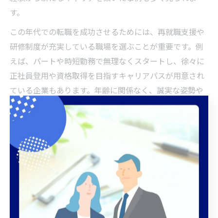
す。
この年代での転職を成功させるためには、再就職支援や
研修制度が充実している職場を選ぶことが重要です。例
えば、パートや時短勤務で無理なくスタートし、徐々に
正社員登用や資格取得を目指すキャリアパスが用意され
ている企業もあります。年齢に関係なく、誠実な姿勢や
学ぶ意欲が評価されやすい点も、40代・50代未経験者に
とっての魅力です。
パートやアルバイトで始めるＦＰ 求人のメリット
ファイナンシャルプランナーの仕事は、パートやアルバ
イトから無理なく始められる点が大きなメリットです。
千葉県市川市の求人情報でも、未経験歓迎や時短勤務、
扶養内勤務など多様な働き方が選べる案件が増加してい