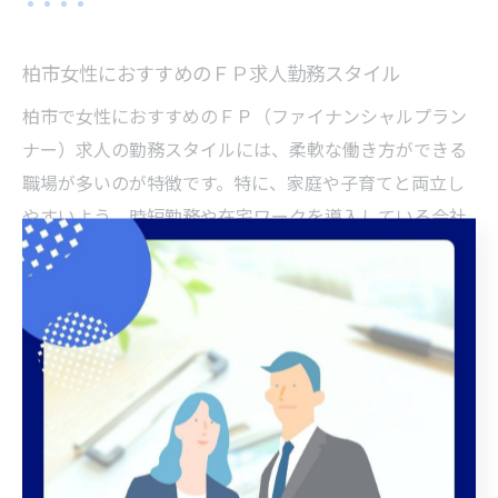
柏市女性におすすめのＦＰ求人勤務スタイル
柏市で女性におすすめのＦＰ（ファイナンシャルプラン
ナー）求人の勤務スタイルには、柔軟な働き方ができる
職場が多いのが特徴です。特に、家庭や子育てと両立し
やすいよう、時短勤務や在宅ワークを導入している会社
も増えています。女性のライフステージに合わせて働け
る点は大きな魅力です。
実際に、未経験からＦＰ求人に応募し、研修やサポート
体制が整っている職場でスタートする女性も多く見られ
ます。例えば「子育て中でも午前のみ勤務」「週3日だけ
出社」など、個々の事情に合わせたシフト調整が可能な
ケースもあります。こうした環境により、ブランクのあ
る方や初めて営業職に挑戦する方でも安心して働き始め