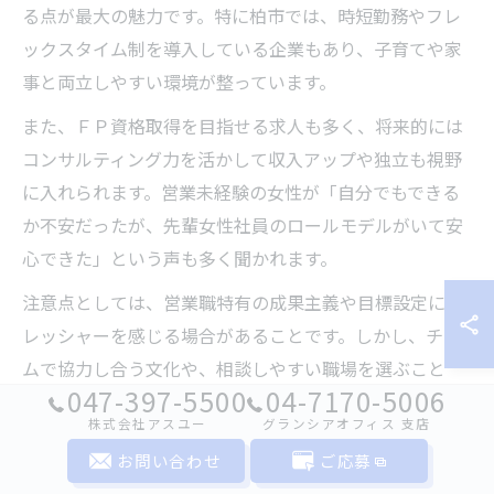
る点が最大の魅力です。特に柏市では、時短勤務やフレ
ックスタイム制を導入している企業もあり、子育てや家
事と両立しやすい環境が整っています。
また、ＦＰ資格取得を目指せる求人も多く、将来的には
コンサルティング力を活かして収入アップや独立も視野
に入れられます。営業未経験の女性が「自分でもできる
か不安だったが、先輩女性社員のロールモデルがいて安
心できた」という声も多く聞かれます。
注意点としては、営業職特有の成果主義や目標設定にプ
レッシャーを感じる場合があることです。しかし、チー
ムで協力し合う文化や、相談しやすい職場を選ぶこと
047-397-5500
04-7170-5006
で、未経験からでも安心して長く働き続けられるでしょ
株式会社アスユー
グランシアオフィス ⽀店
う。
お問い合わせ
ご応募