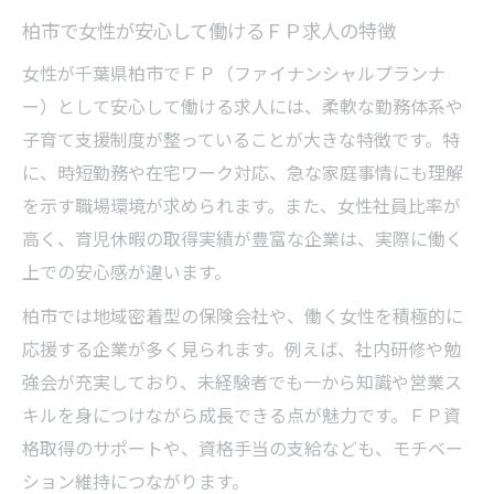
子育て世代に嬉しい保険営業求人の特徴
柏市で女性が安心して働けるＦＰ求人の特徴
未経験でも始めやすい女性向けＦＰ求人
女性が千葉県柏市でＦＰ（ファイナンシャルプランナ
柏市で注目の女性活躍ＦＰ営業求人事情
ー）として安心して働ける求人には、柔軟な勤務体系や
家庭と仕事が両立しやすい求人の選び方
子育て支援制度が整っていることが大きな特徴です。特
ワークライフバランスを叶える保険営業の働き
に、時短勤務や在宅ワーク対応、急な家庭事情にも理解
方
を示す職場環境が求められます。また、女性社員比率が
高く、育児休暇の取得実績が豊富な企業は、実際に働く
柏市女性におすすめのＦＰ求人勤務スタイ
上での安心感が違います。
ル
時短勤務やフレックスがある営業求人とは
柏市では地域密着型の保険会社や、働く女性を積極的に
応援する企業が多く見られます。例えば、社内研修や勉
子育て中でも安心して働ける保険営業の工
強会が充実しており、未経験者でも一から知識や営業ス
夫
キルを身につけながら成長できる点が魅力です。ＦＰ資
ワークライフバランス重視の求人探しのコ
格取得のサポートや、資格手当の支給なども、モチベー
ツ
ション維持につながります。
女性が活躍する営業職で理想の働き方実現