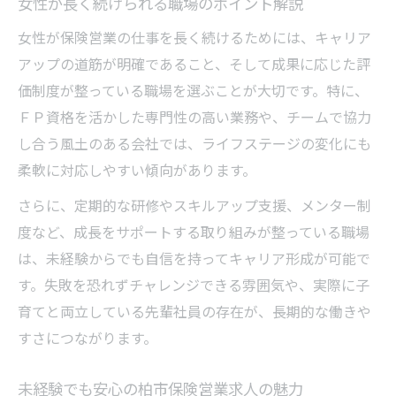
女性が長く続けられる職場のポイント解説
指す
女性が保険営業の仕事を長く続けるためには、キャリア
柏市で理想のＦＰ営業求人を見極めるポイント
アップの道筋が明確であること、そして成果に応じた評
理想を叶える柏市の女性向けＦＰ求人の見
価制度が整っている職場を選ぶことが大切です。特に、
方
ＦＰ資格を活かした専門性の高い業務や、チームで協力
自分に合う保険営業求人の選び方と注意点
し合う風土のある会社では、ライフステージの変化にも
女性が安心して応募できる求人チェックリ
柔軟に対応しやすい傾向があります。
スト
さらに、定期的な研修やスキルアップ支援、メンター制
柏市で長く働けるＦＰ営業求人の条件とは
度など、成長をサポートする取り組みが整っている職場
転職成功に導く女性向け営業求人のポイン
は、未経験からでも自信を持ってキャリア形成が可能で
ト
す。失敗を恐れずチャレンジできる雰囲気や、実際に子
育てと両立している先輩社員の存在が、長期的な働きや
すさにつながります。
未経験でも安心の柏市保険営業求人の魅力