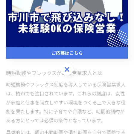
られます。
働きやすいＦＰ求人を選ぶ際には、職場の雰囲気や先輩
女性社員の活躍事例もチェックポイントです。自分の生
活に合った勤務スタイルを選択することで、長期的なキ
ャリア形成と収入アップの両立が実現しやすくなりま
ご応募はこちら
す。
ご応募はこちら
時短勤務やフレックスがある営業求人とは
時短勤務やフレックス制度を導入している保険営業求人
は、柏市でも注目されています。これらの制度は、女性
が家庭と仕事を両立しやすい環境をつくる上で大きな役
割を果たします。特に子育てや介護など、時間的制約が
ある方にとっては必須の条件となっています。
具体的には、朝の出勤時間や退社時間を自分で調整でき