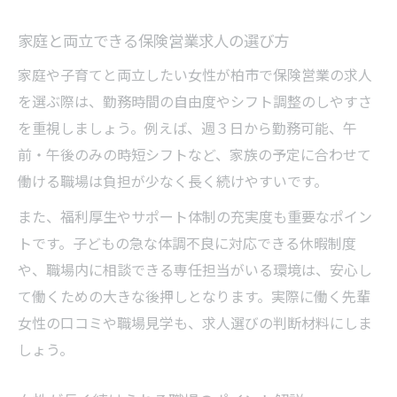
家庭と両立できる柏市の営業職を見つけるコツ
家庭と両立できる保険営業求人の選び方
家庭優先したい女性向けＦＰ求人の選び方
家庭や子育てと両立したい女性が柏市で保険営業の求人
柏市の保険営業で両立しやすい職場環境
を選ぶ際は、勤務時間の自由度やシフト調整のしやすさ
未経験から始める女性営業の安心サポート
を重視しましょう。例えば、週３日から勤務可能、午
子育て支援が充実している求人の特徴解説
前・午後のみの時短シフトなど、家族の予定に合わせて
女性に人気のＦＰ求人で仕事と家庭を両立
働ける職場は負担が少なく長く続けやすいです。
未経験から挑戦できる女性の保険営業キャリア
また、福利厚生やサポート体制の充実度も重要なポイン
未経験歓迎のＦＰ求人が女性に人気の理由
トです。子どもの急な体調不良に対応できる休暇制度
安心の研修制度がある保険営業求人とは
や、職場内に相談できる専任担当がいる環境は、安心し
て働くための大きな後押しとなります。実際に働く先輩
ゼロから始める女性向け営業職の魅力紹介
女性の口コミや職場見学も、求人選びの判断材料にしま
女性未経験者でも活躍できる職場のポイン
しょう。
ト
柏市の保険営業求人でキャリアアップを目