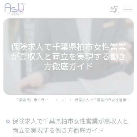
保険求人で千葉県柏市女性営業
が高収入と両立を実現する働き
方徹底ガイド
千葉県市川市で保険の求人なら株式会社アスユー
コラム
保険求人で千葉県柏市女性営業が高収入と両立を実現する働き方徹底ガイド
保険求人で千葉県柏市女性営業が高収入と
両立を実現する働き方徹底ガイド