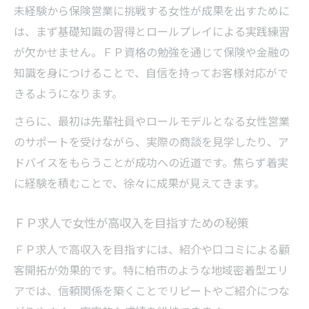
ＦＰ求人で女性が注目される柏市の特長
未経験から保険営業に挑戦する女性が成果を出すために
女性営業のコミュ力が柏市で評価される理
は、まず基礎知識の習得とロールプレイによる実践練習
由
が欠かせません。ＦＰ資格の勉強を通じて保険や金融の
知識を身につけることで、自信を持ってお客様対応がで
柏市のＦＰ求人が女性に人気な理由を解説
きるようになります。
女性が柏市の営業職で活躍できる職場環境
さらに、最初は先輩社員やロールモデルとなる女性営業
ＦＰ求人に適した性格や適性を見極めるポイン
のサポートを受けながら、実際の商談を見学したり、ア
ト
ドバイスをもらうことが成功への近道です。焦らず着実
保険営業に向いている女性の性格を解説
に経験を積むことで、徐々に成果が見えてきます。
ＦＰ求人で評価される女性の資質と適性
柏市で求められるＦＰ求人の性格特性とは
ＦＰ求人で女性が高収入を目指すための秘策
女性営業に必要な性格や適性の見極め方
ＦＰ求人で高収入を目指すには、紹介や口コミによる顧
保険営業で活躍する女性の適性チェック法
客開拓が効果的です。特に柏市のような地域密着型エリ
保険営業で女性が輝く働き方と実例紹介
アでは、信頼関係を築くことでリピートやご紹介につな
女性営業がＦＰ求人で輝くための働き方と