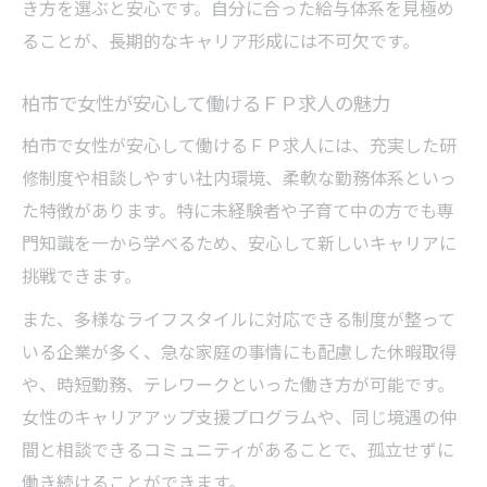
き方を選ぶと安心です。自分に合った給与体系を見極め
ることが、長期的なキャリア形成には不可欠です。
柏市で女性が安心して働けるＦＰ求人の魅力
柏市で女性が安心して働けるＦＰ求人には、充実した研
修制度や相談しやすい社内環境、柔軟な勤務体系といっ
た特徴があります。特に未経験者や子育て中の方でも専
門知識を一から学べるため、安心して新しいキャリアに
挑戦できます。
また、多様なライフスタイルに対応できる制度が整って
いる企業が多く、急な家庭の事情にも配慮した休暇取得
や、時短勤務、テレワークといった働き方が可能です。
女性のキャリアアップ支援プログラムや、同じ境遇の仲
間と相談できるコミュニティがあることで、孤立せずに
働き続けることができます。