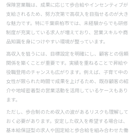
保険営業職は、成果に応じて歩合給やインセンティブが
支給されるため、努力次第で高収入を目指せるのが大き
な魅力です。特に千葉県柏市では、未経験からでも研修
制度が充実している求人が増えており、営業スキルや商
品知識を身につけやすい環境が整っています。
高収入を狙うには、目標設定を明確にし、顧客との信頼
関係を築くことが重要です。実績を重ねることで昇給や
役職登用のチャンスも広がります。例えば、子育て中の
女性が限られた時間で成果を上げるため、既存顧客の紹
介や地域密着型の営業活動を活用しているケースもあり
ます。
ただし、歩合制のため収入の波があるリスクも理解して
おく必要があります。安定した収入を希望する場合は、
基本給保証型の求人や固定給と歩合給を組み合わせた働