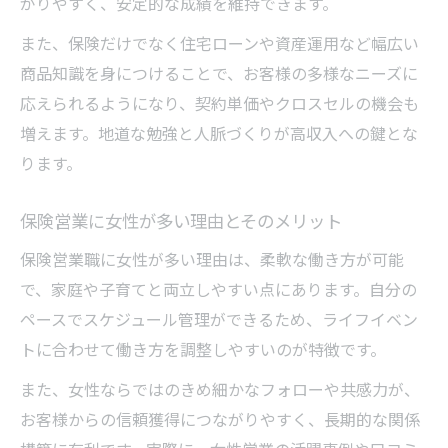
がりやすく、安定的な成績を維持できます。
は
また、保険だけでなく住宅ローンや資産運用など幅広い
保険営業で女性が活躍した実例と成功要因
商品知識を身につけることで、お客様の多様なニーズに
柏市で女性が実践するＦＰ求人の働き方改
応えられるようになり、契約単価やクロスセルの機会も
革
増えます。地道な勉強と人脈づくりが高収入への鍵とな
女性が高収入を実現した保険営業の体験談
ります。
ＦＰ求人で女性のロールモデルとなる実例
保険営業に女性が多い理由とそのメリット
集
保険営業職に女性が多い理由は、柔軟な働き方が可能
で、家庭や子育てと両立しやすい点にあります。自分の
ペースでスケジュール管理ができるため、ライフイベン
トに合わせて働き方を調整しやすいのが特徴です。
また、女性ならではのきめ細かなフォローや共感力が、
お客様からの信頼獲得につながりやすく、長期的な関係