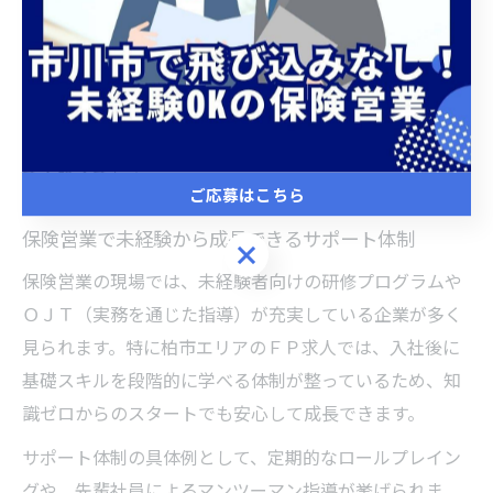
未経験からでもスタートしやすい理由としては、研修制
度や先輩社員のサポートが手厚く、実際に多くの女性が
自分のライフスタイルに合わせて高収入を目指せる点が
挙げられます。自身の経験や強みを活かせる職種とし
て、ＦＰ求人への挑戦は新しいキャリアの可能性を広げ
てくれるでしょう。
ご応募はこちら
保険営業で未経験から成長できるサポート体制
ご応募はこちら
保険営業の現場では、未経験者向けの研修プログラムや
ＯＪＴ（実務を通じた指導）が充実している企業が多く
見られます。特に柏市エリアのＦＰ求人では、入社後に
基礎スキルを段階的に学べる体制が整っているため、知
識ゼロからのスタートでも安心して成長できます。
サポート体制の具体例として、定期的なロールプレイン
グや、先輩社員によるマンツーマン指導が挙げられま