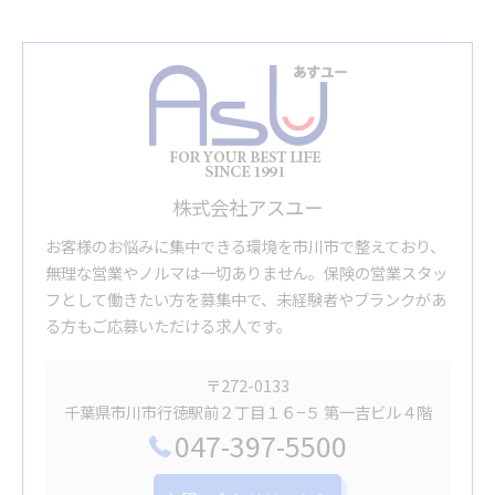
株式会社アスユー
お客様のお悩みに集中できる環境を市川市で整えており、
無理な営業やノルマは一切ありません。保険の営業スタッ
フとして働きたい方を募集中で、未経験者やブランクがあ
る方もご応募いただける求人です。
〒272-0133
千葉県市川市行徳駅前２丁目１６−５ 第一吉ビル４階
047-397-5500