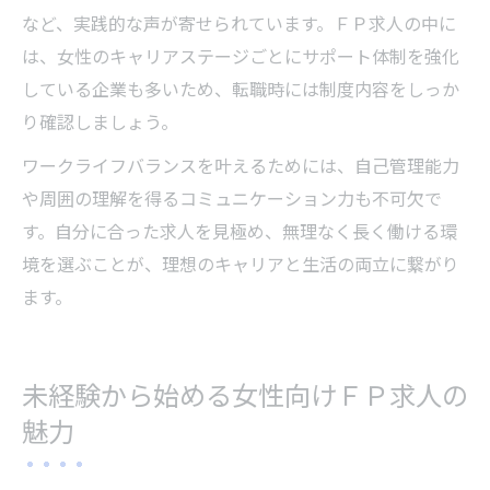
など、実践的な声が寄せられています。ＦＰ求人の中に
は、女性のキャリアステージごとにサポート体制を強化
している企業も多いため、転職時には制度内容をしっか
り確認しましょう。
ワークライフバランスを叶えるためには、自己管理能力
や周囲の理解を得るコミュニケーション力も不可欠で
す。自分に合った求人を見極め、無理なく長く働ける環
境を選ぶことが、理想のキャリアと生活の両立に繋がり
ます。
未経験から始める女性向けＦＰ求人の
魅力