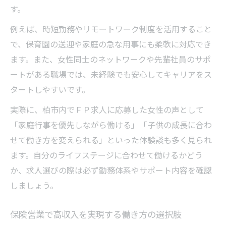
す。
例えば、時短勤務やリモートワーク制度を活用すること
で、保育園の送迎や家庭の急な用事にも柔軟に対応でき
ます。また、女性同士のネットワークや先輩社員のサポ
ートがある職場では、未経験でも安心してキャリアをス
タートしやすいです。
実際に、柏市内でＦＰ求人に応募した女性の声として
「家庭行事を優先しながら働ける」「子供の成長に合わ
せて働き方を変えられる」といった体験談も多く見られ
ます。自分のライフステージに合わせて働けるかどう
か、求人選びの際は必ず勤務体系やサポート内容を確認
しましょう。
保険営業で高収入を実現する働き方の選択肢