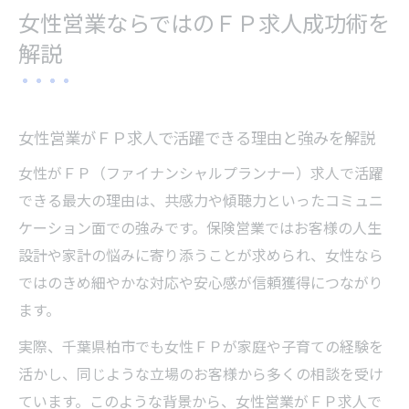
女性営業ならではのＦＰ求人成功術を
ＦＰ求人で女性が高収入を目指すための秘
解説
策
保険営業に女性が多い理由とそのメリット
保険営業で家庭と高収入を両立する秘訣
女性営業がＦＰ求人で活躍できる理由と強みを解説
ＦＰ求人で女性が家庭と仕事を両立する方
女性がＦＰ（ファイナンシャルプランナー）求人で活躍
法
できる最大の理由は、共感力や傾聴力といったコミュニ
保険営業で高収入を実現する働き方の選択
ケーション面での強みです。保険営業ではお客様の人生
肢
設計や家計の悩みに寄り添うことが求められ、女性なら
柏市で女性が安心して働けるＦＰ求人の魅
ではのきめ細やかな対応や安心感が信頼獲得につながり
力
ます。
家庭優先の女性が使える保険営業の柔軟な
実際、千葉県柏市でも女性ＦＰが家庭や子育ての経験を
制度
活かし、同じような立場のお客様から多くの相談を受け
ＦＰ求人で叶う女性のワークライフバラン
ています。このような背景から、女性営業がＦＰ求人で