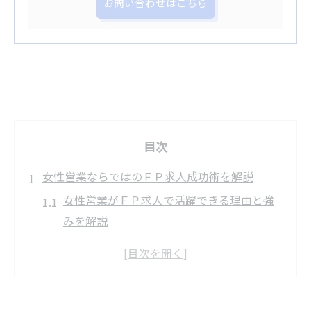
お問い合わせはこちら
目次
女性営業ならではのＦＰ求人成功術を解説
女性営業がＦＰ求人で活躍できる理由と強
みを解説
柏市でＦＰ求人を成功に導く女性のポイン
ト
未経験女性が保険営業で成果を出すコツと
は