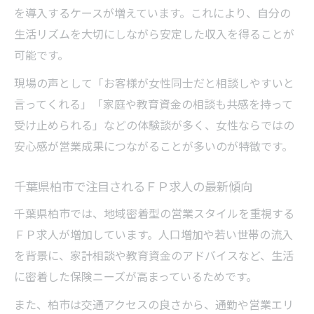
法
を導入するケースが増えています。これにより、自分の
営業初心者が身につけるべき基本スキルと
生活リズムを大切にしながら安定した収入を得ることが
は
可能です。
ＦＰ求人で成果を上げる営業活動のポイン
現場の声として「お客様が女性同士だと相談しやすいと
ト
言ってくれる」「家庭や教育資金の相談も共感を持って
女性営業が高収入を叶えるための工夫と努
受け止められる」などの体験談が多く、女性ならではの
力
安心感が営業成果につながることが多いのが特徴です。
未経験から始める保険営業の収入アップ戦
千葉県柏市で注目されるＦＰ求人の最新傾向
略
柔軟な働き方を実現する保険求人術
千葉県柏市では、地域密着型の営業スタイルを重視する
ＦＰ求人が増加しています。人口増加や若い世帯の流入
ＦＰ求人で叶える柔軟な働き方の選択肢
を背景に、家計相談や教育資金のアドバイスなど、生活
女性営業が保険求人で得られる時短勤務制
に密着した保険ニーズが高まっているためです。
度
家事育児と両立しやすい職場の見つけ方
また、柏市は交通アクセスの良さから、通勤や営業エリ