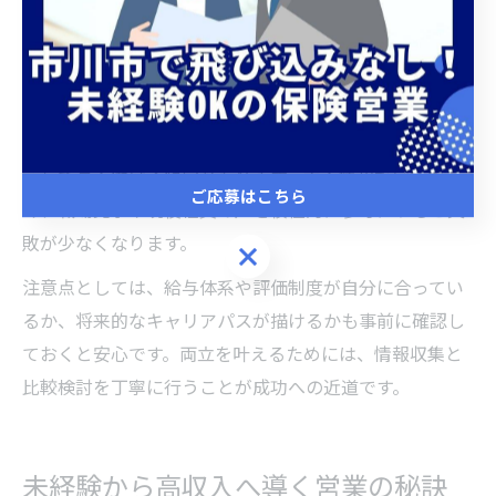
選び方のポイントとして、研修制度や女性専用のサポー
ト体制が整っているか、子育て支援制度があるかもチェ
ックしましょう。実際に、女性の先輩社員が多く活躍し
ている職場や、育休・産休の取得実績がある企業は、安
心して長く働ける傾向があります。求人情報だけでな
ご応募はこちら
く、職場見学や現役社員の声を積極的に参考にすると失
敗が少なくなります。
ご応募はこちら
注意点としては、給与体系や評価制度が自分に合ってい
るか、将来的なキャリアパスが描けるかも事前に確認し
ておくと安心です。両立を叶えるためには、情報収集と
比較検討を丁寧に行うことが成功への近道です。
未経験から高収入へ導く営業の秘訣