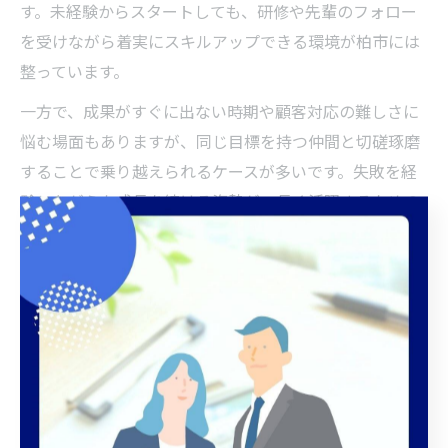
す。未経験からスタートしても、研修や先輩のフォロー
を受けながら着実にスキルアップできる環境が柏市には
整っています。
一方で、成果がすぐに出ない時期や顧客対応の難しさに
悩む場面もありますが、同じ目標を持つ仲間と切磋琢磨
することで乗り越えられるケースが多いです。失敗を経
験しながらも成長を続ける姿勢が、長く活躍するための
カギとなります。
柏市で両立支援が充実したＦＰ求人の選び方
柏市で家事や育児と両立しやすいＦＰ求人を選ぶ際は、
柔軟な勤務体系や福利厚生の充実度を重視しましょう。
具体的には、時短勤務やフレックス制度、在宅ワーク可
能な求人が増えているため、自分のライフスタイルに合
うかどうかを確認することが大切です。