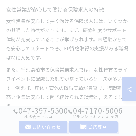
女性営業が安心して働ける保険求人の特徴
女性営業が安心して長く働ける保険求人には、いくつか
の共通した特徴があります。まず、研修制度やサポート
体制が充実していることが挙げられます。未経験からで
も安心してスタートでき、FP資格取得の支援がある職場
は特に人気です。
また、千葉県柏市の保険営業求人では、女性特有のライ
フイベントに配慮した制度が整っているケースが多いで
す。例えば、産休・育休の取得実績が豊富で、復職率の
高い企業は安心して働き続けられる環境と言えるでしょ
う。
047-397-5500
04-7170-5006
株式会社アスユー
グランシアオフィス ⽀店
さらに、職場の雰囲気や人間関係も重要なポイントで
す。女性同士で助け合える風土や、相談しやすい上司が
お問い合わせ
ご応募