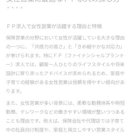
女性営業がＦＰ求人で得られるキャリアの
魅力
柏市で両立を叶える保険営業の魅力
ＦＰ求人で女性営業が活躍する理由と特徴
保険営業で家事育児と両立できる理由とは
保険営業の分野において女性が活躍している大きな理由
柏市で女性営業が支持される職場環境の特
の一つに、「共感力の高さ」と「きめ細やかな対応力」
徴
が挙げられます。特にＦＰ（ファイナンシャルプランナ
ＦＰ求人で柔軟な働き方が実現できる仕組
ー）求人では、顧客一人ひとりのライフスタイルや将来
み
設計に寄り添ったアドバイスが求められるため、家庭や
女性営業が感じる保険営業のやりがいと成
子育ての経験がある女性営業は信頼を得やすい傾向があ
長
ります。
柏市で両立支援が充実したＦＰ求人の選び
また、女性営業が多い背景には、柔軟な勤務体系や時短
方
勤務、テレワークなどの働きやすい環境が整いつつある
未経験から高収入へ導く営業の秘訣
ことも理由です。例えば、保険会社や代理店では子育て
未経験女性がＦＰ求人で高収入を目指す方
中の社員向け制度や、家庭と両立しやすい営業スタイル