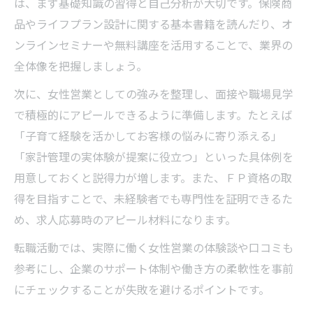
女性営業が重視すべき両立支援制度とは
は、まず基礎知識の習得と自己分析が大切です。保険商
品やライフプラン設計に関する基本書籍を読んだり、オ
柏市で選ばれるワークライフバランス重視
ンラインセミナーや無料講座を活用することで、業界の
求人
全体像を把握しましょう。
保険営業のキャリアアップと生活安定の秘
訣
次に、女性営業としての強みを整理し、面接や職場見学
ＦＰ求人で叶える長期的な働き方のポイン
で積極的にアピールできるように準備します。たとえば
ト
「子育て経験を活かしてお客様の悩みに寄り添える」
「家計管理の実体験が提案に役立つ」といった具体例を
用意しておくと説得力が増します。また、ＦＰ資格の取
得を目指すことで、未経験者でも専門性を証明できるた
め、求人応募時のアピール材料になります。
転職活動では、実際に働く女性営業の体験談や口コミも
参考にし、企業のサポート体制や働き方の柔軟性を事前
にチェックすることが失敗を避けるポイントです。