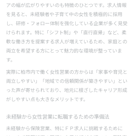
アの幅が広がりやすいのも特徴のひとつです。求人情報
柏市で推奨される柔軟な保険営業の働き方
を見ると、未経験者や子育て中の女性を積極的に採用
ＦＰ求人で実現できるリモートワークの実
し、研修・フォロー体制を強化している企業が多く見受
情
けられます。特に「シフト制」や「直行直帰」など、柔
家事育児も安心な営業職での働き方
軟な働き方を提案する求人が増えているため、家庭との
ＦＰ求人で家事育児と両立する職場選びの
両立を希望する方にとって魅力的な環境が整っていま
要点
す。
女性営業が安心して働ける保険求人の特徴
実際に柏市内で働く女性営業の方からは「家事や育児と
柏市で子育て世代に人気の営業職とは
両立しやすい」「地域での信頼関係が築きやすい」とい
保険営業で産休育休が充実した求人の探し
った声が寄せられており、地元に根ざしたキャリア形成
方
がしやすい点も大きなメリットです。
家事や育児と両立しやすいＦＰ求人の条件
キャリアと生活両立を支える求人選び
未経験から女性営業に転職するための準備法
ＦＰ求人でキャリアと生活を両立する工夫
未経験から保険営業、特にＦＰ求人に挑戦するために