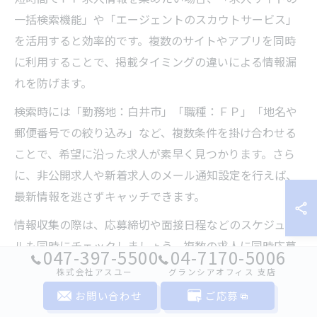
一括検索機能」や「エージェントのスカウトサービス」
を活用すると効率的です。複数のサイトやアプリを同時
に利用することで、掲載タイミングの違いによる情報漏
れを防げます。
検索時には「勤務地：白井市」「職種：ＦＰ」「地名や
郵便番号での絞り込み」など、複数条件を掛け合わせる
ことで、希望に沿った求人が素早く見つかります。さら
に、非公開求人や新着求人のメール通知設定を行えば、
最新情報を逃さずキャッチできます。
情報収集の際は、応募締切や面接日程などのスケジュー
ルも同時にチェックしましょう。複数の求人に同時応募
047-397-5500
04-7170-5006
する場合は、応募管理ツールやメモを活用して、進捗を
株式会社アスユー
グランシアオフィス ⽀店
整理しておくと安心です。
お問い合わせ
ご応募