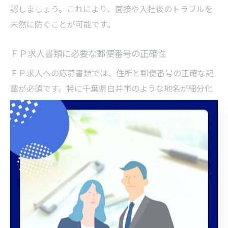
認しましょう。これにより、面接や入社後のトラブルを
未然に防ぐことが可能です。
ＦＰ求人書類に必要な郵便番号の正確性
ＦＰ求人への応募書類では、住所と郵便番号の正確な記
載が必須です。特に千葉県白井市のような地名が細分化
されている地域では、郵便番号の誤りが郵送物の遅延や
紛失につながるリスクがあります。採用担当者は、応募
書類の細部まで目を通しているため、郵便番号のミスは
信頼性の面で大きなマイナスとなります。
郵便番号を記載する際は、公式な情報源で確認した番号
を正確に書き写しましょう。特に「復」「十余一」「折
立」「河原子」など、同じ白井市内でも異なる郵便番号
が割り当てられている地域では、番地や丁目まで確認し