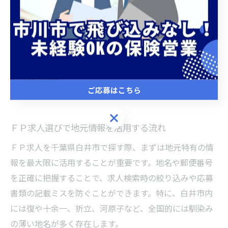
て記載することが大切です。住所表記の正確性を高める
ことで、応募者としての信頼度も向上します。
地域密着！白井市で有利に転職するた
めの手順
ご応募はこちら
ご応募はこちら
ＦＰ求人選びで地元情報を活用する流れ
ＦＰ求人を千葉県白井市で探す際、まずは地元特有の情
報を最大限に活用することが重要です。地名や郵便番号
を正確に把握することで、求人検索時の絞り込みや応募
書類の記載ミスを防ぐことができます。特に、白井市内
には復や十余一、折立、河原子など、全国的には馴染み
の薄い地名が多く存在します。