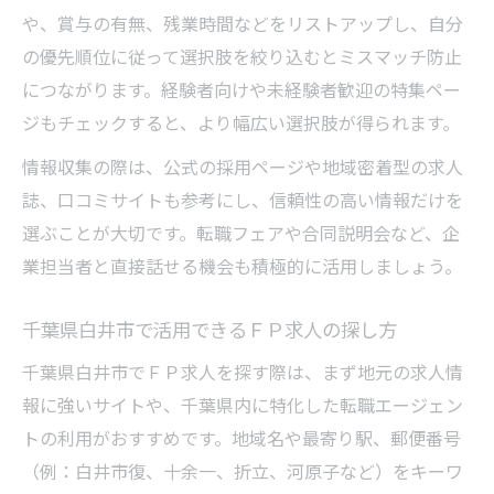
や、賞与の有無、残業時間などをリストアップし、自分
ＦＰ求人紹介で地元企業をリサーチする方
の優先順位に従って選択肢を絞り込むとミスマッチ防止
法
につながります。経験者向けや未経験者歓迎の特集ペー
応募書類作成に役立つ白井市の住所表記ポイン
ジもチェックすると、より幅広い選択肢が得られます。
ト
情報収集の際は、公式の採用ページや地域密着型の求人
ＦＰ求人応募書類で必要な住所表記の注意
誌、口コミサイトも参考にし、信頼性の高い情報だけを
点
選ぶことが大切です。転職フェアや合同説明会など、企
白井市の郵便番号を使った正しい住所記載
業担当者と直接話せる機会も積極的に活用しましょう。
法
ＦＰ求人応募でミスしない住所表記のコツ
千葉県白井市で活用できるＦＰ求人の探し方
ＦＰ求人書類作成時の住所チェック方法
千葉県白井市でＦＰ求人を探す際は、まず地元の求人情
白井市特有の地名と住所表記のポイント
報に強いサイトや、千葉県内に特化した転職エージェン
白井市内でＦＰ求人探しを効率化するためのコ
トの利用がおすすめです。地域名や最寄り駅、郵便番号
ツ
（例：白井市復、十余一、折立、河原子など）をキーワ