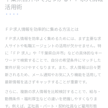
ＦＰ求人を目指すなら郵便番号の正確確認がカ
活用術
ギ
ＦＰ求人応募で郵便番号確認が重要な理由
白井市の郵便番号をＦＰ求人応募に活かす
ＦＰ求人情報を効率的に集める方法とは
方法
ＦＰ求人情報を効率よく集めるためには、まず主要な求
ＦＰ求人で失敗しない郵便番号の調べ方
人サイトや転職エージェントの活用が欠かせません。特
ＦＰ求人情報と郵便番号入力のポイント
に「ＦＰ 求人」や「千葉県白井市」などの具体的なキー
ＦＰ求人書類に必要な郵便番号の正確性
ワードで検索することで、自分の希望条件にマッチした
地域密着！白井市で有利に転職するための手順
案件が見つけやすくなります。また、求人情報は日々更
ＦＰ求人選びで地元情報を活用する流れ
新されるため、メール通知やお気に入り機能を活用して
最新情報を逃さずキャッチすることが重要です。
地域密着型ＦＰ求人で転職活動を進めるコ
ツ
さらに、複数の求人情報を比較検討することで、給与・
白井市の地名・郵便番号を使った転職事例
勤務条件・福利厚生などの違いを把握しやすくなりま
す。例えば、正社員・パート・契約社員など雇用形態
ＦＰ求人応募の前に地域特性を把握しよう