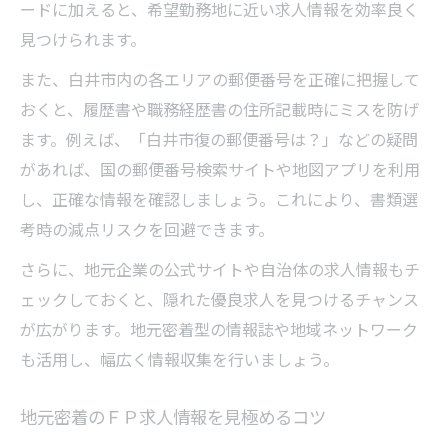
ＦＰ求人検索を効率化する地名・郵便番号
ードに加えると、希望勤務地に近い求人情報を効率良く
活用術
見つけられます。
白井市でＦＰ求人を効率よく探すポイント
また、白井市内の各エリアの郵便番号を正確に把握して
ＦＰ求人情報を短時間で集める検索方法
おくと、履歴書や職務経歴書の住所記載時にミスを防げ
ＦＰ求人探しに使える地図サイトの選び方
ます。例えば、「白井市復の郵便番号は？」などの疑問
白井市の郵便番号リストで求人探しを時短
があれば、国の郵便番号検索サイトや地図アプリを利用
し、正確な情報を確認しましょう。これにより、書類選
応募通過率アップにつなげる地名確認の重要性
考時の減点リスクを回避できます。
ＦＰ求人応募で地名確認が通過率に影響す
る理由
さらに、地元企業の公式サイトや自治体の求人情報もチ
白井市の正確な地名記載でＦＰ求人通過率
ェックしておくと、隠れた優良求人を見つけるチャンス
向上
が広がります。地元密着型の情報誌や地域ネットワーク
も活用し、幅広く情報収集を行いましょう。
ＦＰ求人応募書類で地名チェックを徹底し
よう
地元密着のＦＰ求人情報を見極めるコツ
ＦＰ求人に採用されるための地名の書き方