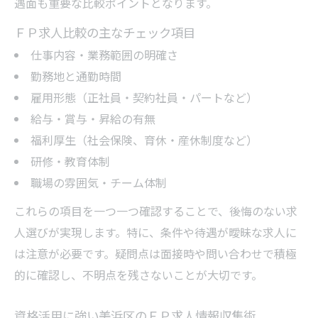
遇面も重要な比較ポイントとなります。
徴
ＦＰ求人戦略で理想の職場環境を手に入れ
ＦＰ求人比較の主なチェック項目
る
仕事内容・業務範囲の明確さ
勤務地と通勤時間
雇用形態（正社員・契約社員・パートなど）
給与・賞与・昇給の有無
福利厚生（社会保険、育休・産休制度など）
研修・教育体制
職場の雰囲気・チーム体制
これらの項目を一つ一つ確認することで、後悔のない求
人選びが実現します。特に、条件や待遇が曖昧な求人に
は注意が必要です。疑問点は面接時や問い合わせで積極
的に確認し、不明点を残さないことが大切です。
資格活用に強い美浜区のＦＰ求人情報収集術