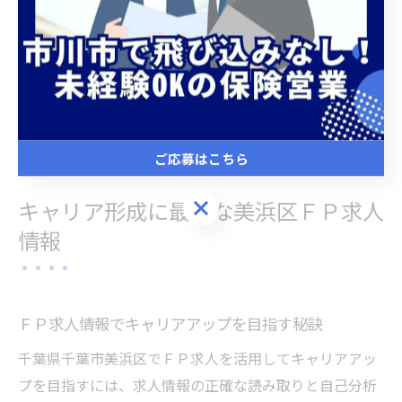
求人票や公式サイトだけでなく、実際に働く人の声や転
職エージェントを活用することで、よりリアルな情報を
得ることができます。自分の希望やライフステージに合
った働き方を選ぶために、最新の求人動向を常にチェッ
クしましょう。
ご応募はこちら
ご応募はこちら
キャリア形成に最適な美浜区ＦＰ求人
情報
ＦＰ求人情報でキャリアアップを目指す秘訣
千葉県千葉市美浜区でＦＰ求人を活用してキャリアアッ
プを目指すには、求人情報の正確な読み取りと自己分析