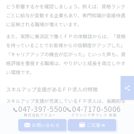
どう影響するかを確認しましょう。例えば、資格ランク
ごとに給与が変動する企業もあり、専門知識が直接待遇
に反映される職場が増えています。
また、実際に美浜区で働くＦＰの体験談からは、「資格
を持っていることでお客様からの信頼度がアップした」
「キャリアアップの機会が広がった」といった声も。資
格評価を重視する職場は、やりがいと成長を両立しやす
い環境です。
スキルアップ支援があるＦＰ求人の特徴
スキルアップ支援が充実しているＦＰ求人は、長期的な
047-397-5500
04-7170-5006
キャリア形成を考える上で非常に魅力的です。美浜区で
株式会社アスユー
グランシアオフィス ⽀店
は、定期的な社内研修や外部セミナー参加補助、資格取
お問い合わせ
ご応募
得支援制度を設けている企業が増えています。