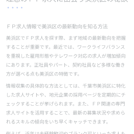
資格活用に強い美浜区のＦＰ求人情報収集
術
地元密着のＦＰ求人を探す効率的なコツ
ＦＰ求人情報で美浜区の最新動向を知る方法
働き方が広がる千葉市美浜区でＦＰ転職
美浜区でＦＰ求人を探す際、まず地域の最新動向を把握
多様な働き方を選べる美浜区のＦＰ求人動
することが重要です。最近では、ワークライフバランス
向
を重視した雇用形態やテレワーク対応の求人が増加傾向
ワークライフバランス重視のＦＰ求人選び
にあります。正社員やパート、契約社員など多様な働き
未経験から始める美浜区のＦＰ求人活用法
方が選べる点も美浜区の特徴です。
時短や扶養内勤務が叶うＦＰ求人の特徴
情報収集の具体的な方法としては、千葉市美浜区に特化
正社員・パート両対応の美浜区ＦＰ求人情
した求人サイトや、地元企業の採用ページを定期的にチ
報
ェックすることが挙げられます。また、ＦＰ関連の専門
キャリア形成に最適な美浜区ＦＰ求人情報
求人サイトを活用することで、最新の募集状況や求めら
ＦＰ求人情報でキャリアアップを目指す秘
れるスキルの傾向をいち早くキャッチできます。
訣
例えば、近年は未経験歓迎やブランク可といった求人も