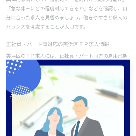
「急な休みにどの程度対応できるか」などを確認し、自
分に合った求人を見極めましょう。働きやすさと収入の
バランスを考慮することが大切です。
正社員・パート両対応の美浜区ＦＰ求人情報
美浜区のＦＰ求人には、正社員・パート両方の雇用形態
を用意している企業が多く存在します。正社員は安定し
た収入やキャリアアップを目指したい方に、パートは家
庭や他の仕事と両立したい方に適しています。
求人情報を比較する際は、雇用形態ごとの待遇や福利厚
生、昇給・賞与の有無、研修制度などをしっかり確認し
ましょう。正社員登用制度があるパート求人もあり、ま
ずはパートでスタートし、後に正社員を目指すというキ
ャリアパスも選択肢となります。