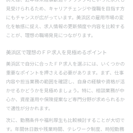
美浜区で長期安定を実現するＦＰ求人選び
見受けられるため、キャリアチェンジや復職を目指す方
資格取得支援が充実したＦＰ求人の探し方
にもチャンスが広がっています。美浜区の雇用市場の変
美浜区で経験を活かすＦＰ求人情報の見方
化を敏感に捉え、求人情報の更新頻度や内容を比較する
キャリア形成に役立つＦＰ求人比較ポイン
ことが、理想の職場発見につながります。
ト
美浜区で理想のＦＰ求人を見極めるポイント
ワークライフバランスで選ぶＦＰの職場環境
美浜区で自分に合ったＦＰ求人を選ぶには、いくつかの
美浜区ＦＰ求人で叶えるワークライフバラ
重要なポイントを押さえる必要があります。まず、仕事
ンス
内容や担当業務の範囲を確認し、自身の経験や資格が活
残業少なめなＦＰ求人の見極め方と注意点
かせるかどうかを見極めましょう。特に、相談業務が中
有給取得率に注目したＦＰ求人情報の選び
心か、資産運用や保険提案など専門分野が求められるか
方
で適性が分かれます。
家庭と両立できる美浜区ＦＰ求人の特徴
次に、勤務条件や福利厚生も比較検討することが大切で
働きやすさ重視のＦＰ求人環境を探すコツ
す。年間休日数や残業時間、テレワーク制度、時短勤務
資格を活かすための美浜区ＦＰ求人探し