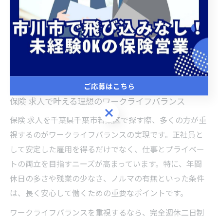
ワークライフバランス重視の働き方探
し
ご応募はこちら
保険 求人で叶える理想のワークライフバランス
ご応募はこちら
保険 求人を千葉県千葉市若葉区で探す際、多くの方が重
視するのがワークライフバランスの実現です。正社員と
して安定した雇用を得るだけでなく、仕事とプライベー
トの両立を目指すニーズが高まっています。特に、年間
休日の多さや残業の少なさ、ノルマの有無といった条件
は、長く安心して働くための重要なポイントです。
ワークライフバランスを重視するなら、完全週休二日制