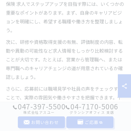
保険 求人でステップアップを目指す際には、いくつかの
重要なポイントがあります。まず、自身のキャリアビジ
ョンを明確にし、希望する職種や働き方を整理しましょ
う。
次に、研修や資格取得支援の有無、評価制度の内容、転
勤や異動の可能性など求人情報をしっかり比較検討する
ことが大切です。たとえば、営業から管理職へ、または
専門職へのキャリアチェンジの道が用意されているか確
認しましょう。
さらに、応募前には職場見学や社員の声をチェックする
ことで、実際の雰囲気や働きやすさを把握できます。千
047-397-5500
04-7170-5006
葉市若葉区の保険 求人を活用して、着実にステップアッ
株式会社アスユー
グランシアオフィス ⽀店
プを目指しましょう。
お問い合わせ
ご応募