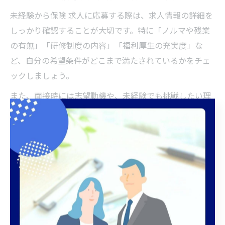
未経験から保険 求人に応募する際は、求人情報の詳細を
しっかり確認することが大切です。特に「ノルマや残業
の有無」「研修制度の内容」「福利厚生の充実度」な
ど、自分の希望条件がどこまで満たされているかをチェ
ックしましょう。
また、面接時には志望動機や、未経験でも挑戦したい理
由を具体的に伝えることがポイントです。例えば、「地
元で長く安定して働きたい」「人と接する仕事に興味が
ある」といった自分の想いをしっかりアピールすること
で、熱意が伝わりやすくなります。
注意点として、求人票だけでは分かりにくい社風や職場
環境については、説明会や面接時に質問して確認するこ
とも重要です。実際に働くイメージを持つことで、入社
後のギャップやミスマッチを防ぐことができます。