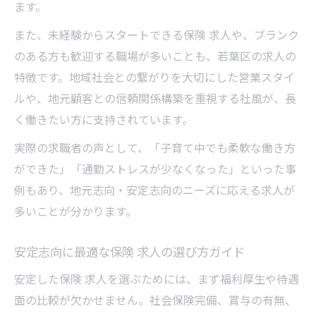
正社員採用で広がる保険 求人のキャリアパ
ます。
ス
また、未経験からスタートできる保険 求人や、ブランク
保険 求人で新しい自分に出会うチャンスと
のある方も歓迎する職場が多いことも、若葉区の求人の
は
特徴です。地域社会との繋がりを大切にした営業スタイ
未経験から正社員で保険業界に挑戦する魅
ルや、地元顧客との信頼関係構築を重視する社風が、長
力
く働きたい方に支持されています。
正社員だから実現できる保険 求人の安定性
実際の求職者の声として、「子育て中でも柔軟な働き方
保険 求人でステップアップを目指すポイン
ができた」「通勤ストレスが少なくなった」といった事
ト
例もあり、地元志向・安定志向のニーズに応える求人が
保険求人選びで重視するべきポイント解説
多いことが分かります。
保険 求人選びで失敗しないための基準とは
安定志向に最適な保険 求人の選び方ガイド
正社員採用の保険 求人で重視すべき条件解
説
安定した保険 求人を選ぶためには、まず福利厚生や待遇
保険 求人の募集内容で注目したいポイント
面の比較が欠かせません。社会保険完備、賞与の有無、