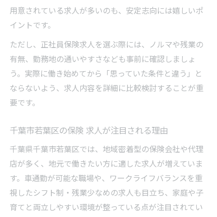
方法
用意されている求人が多いのも、安定志向には嬉しいポ
イントです。
保険 求人選びで重視したい働きやすさのポ
イント
ただし、正社員保険求人を選ぶ際には、ノルマや残業の
家族時間を大切にできる保険 求人の探し方
有無、勤務地の通いやすさなども事前に確認しましょ
保険業界で安心して長く働くコツとは
う。実際に働き始めてから「思っていた条件と違う」と
ならないよう、求人内容を詳細に比較検討することが重
保険 求人で長期安定を目指すための工夫と
要です。
は
正社員として保険業界で長く働く秘訣を紹
千葉市若葉区の保険 求人が注目される理由
介
千葉県千葉市若葉区では、地域密着型の保険会社や代理
安心して働ける保険 求人の見極めポイント
店が多く、地元で働きたい方に適した求人が増えていま
保険 求人選びで将来を見据えるポイント
す。車通勤が可能な職場や、ワークライフバランスを重
長く続けられる保険 求人の職場環境とは
視したシフト制・残業少なめの求人も目立ち、家庭や子
正社員で始める新しい保険キャリアの魅力
育てと両立しやすい環境が整っている点が注目されてい