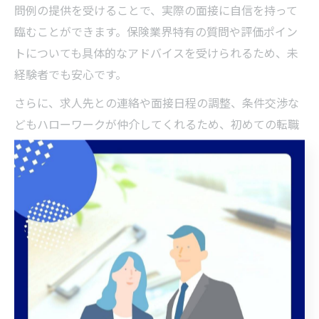
問例の提供を受けることで、実際の面接に自信を持って
臨むことができます。保険業界特有の質問や評価ポイン
トについても具体的なアドバイスを受けられるため、未
経験者でも安心です。
さらに、求人先との連絡や面接日程の調整、条件交渉な
どもハローワークが仲介してくれるため、初めての転職
活動でもスムーズに進められます。困ったときは遠慮せ
ずサポートを依頼しましょう。
地元の保険求人を比較するチェックポイント
千葉市花見川区で複数の保険求人を比較する際は、以下
のチェックポイントを意識することで失敗を防ぐことが
できます。まず「雇用形態（正社員か契約社員か）」
「給与水準」「賞与・昇給の有無」など、基本条件を一