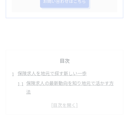
お問い合わせはこちら
目次
保険求人を地元で探す新しい一歩
保険求人の最新動向を知り地元で活かす方
法
ハローワークで保険求人を見つけるコツ
千葉市花見川区で保険求人が増加する理由
地元密着の保険求人を選ぶメリットとは