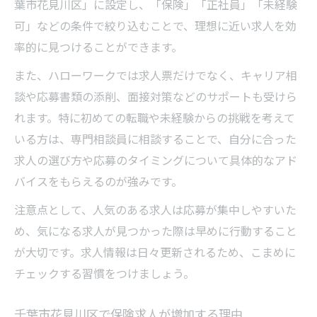
保険求人で未経験スタートが叶う理由
葉市花見川区」に設定し、「保険」「正社員」「未経験
可」などの条件で絞り込むことで、理想に近い求人を効
ハローワークで未経験向け保険求人に出会
率的に見つけることができます。
う
未経験から保険求人を目指す成功事例
また、ハローワークでは求人票だけでなく、キャリア相
談や応募書類の添削、面接対策などのサポートも受けら
スキル不要で始められる保険求人の魅力
れます。特に初めての転職や未経験からの挑戦を考えて
働きやすい保険求人を選ぶための秘訣
いる方は、専門相談員に相談することで、自分に合った
働きやすさ重視の保険求人選びの基準
求人の選び方や応募のタイミングについて具体的なアド
保険求人でワークライフバランスを叶える
バイスをもらえるのが強みです。
職場環境が良い保険求人の見極め方
注意点として、人気のある求人は応募が集中しやすいた
正社員希望者が注目すべき保険求人条件
め、気になる求人が見つかった際は早めに行動すること
保険求人で長く働くためのポイント解説
が大切です。求人情報は日々更新されるため、こまめに
チェックする習慣をつけましょう。
千葉市花見川区で保険求人が増加する理由