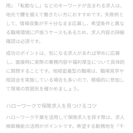
用」「転勤なし」などのキーワードが含まれる求人は、
未経験者歓迎の保険求人で安定第一を目指
地元で腰を据えて働きたい方におすすめです。失敗例と
す
して、情報収集が不十分なまま応募し、希望条件と異な
社会保険労務士関連の求人が人気なわけ
る職場環境に戸惑うケースもあるため、求人内容の詳細
安定志向に最適な保険求人を見極める方法
確認は必須です。
千葉市花見川区における求人情報の徹底解説
成功のポイントは、気になる求人があれば早めに応募
千葉市花見川区の最新保険求人事情を紹介
し、面接時に実際の業務内容や福利厚生について具体的
地元で見逃せない保険求人の特徴とは
に質問することです。地域密着型の職場は、職場見学や
保険求人の募集内容を徹底比較するポイン
相談会を実施している場合も多いので、積極的に参加し
ト
て現場の雰囲気を確かめましょう。
ハローワークで得られる地域密着求人情報
千葉市花見川区で人気の保険求人傾向分析
ハローワークで保険求人を見つけるコツ
未経験から保険求人を目指す方のために
ハローワーク千葉を活用して保険求人を探す際は、求人
未経験歓迎の保険求人を見つける方法
検索機能の活用がポイントです。希望する勤務地を「千