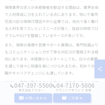
保険業界の求人が未経験者を歓迎する理由は、業界全体
で人材育成に力を入れている点にあります。特に千葉市
花見川区の保険代理店や中小企業では、地元で長く働け
る人材を育てたいというニーズが強く、独自の研修プロ
グラムやOJTを整備しているケースが多いです。
また、保険の事務や営業サポート業務は、専門知識より
もコミュニケーション力や丁寧な対応力が重視される傾
向にあります。未経験からスタートしても、日々の業務
を通じて徐々に知識を身につけられるため、初めての転
職やキャリアチェンジにも適しています。
ただし、最初は覚えることも多く、ミスのリスクもゼロ
047-397-5500
04-7170-5006
ではありません。研修やサポート体制が整っている職場
株式会社アスユー
グランシアオフィス ⽀店
を選ぶことで、安心して新しい業務にチャレンジできる
お問い合わせ
ご応募
でしょう。