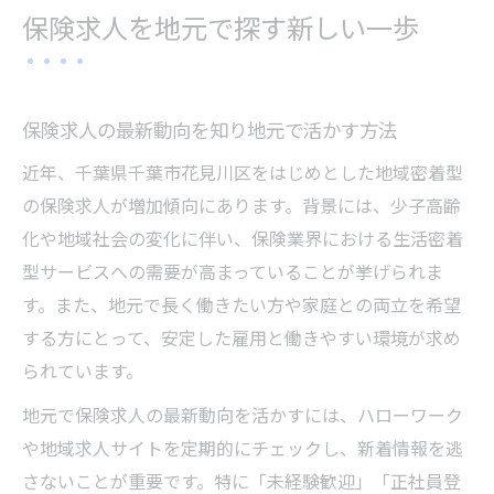
保険求人が正社員就職に強い理由を解説
保険求人を地元で探す新しい一歩
正社員就職に役立つハローワーク活用術
ハローワークで保険求人を効率よく探す方
法
保険求人の最新動向を知り地元で活かす方法
正社員希望者に最適な保険求人の選び方
近年、千葉県千葉市花見川区をはじめとした地域密着型
ハローワーク相談で保険求人情報を深掘り
の保険求人が増加傾向にあります。背景には、少子高齢
する
化や地域社会の変化に伴い、保険業界における生活密着
保険求人応募時のハローワークサポート活
型サービスへの需要が高まっていることが挙げられま
用術
す。また、地元で長く働きたい方や家庭との両立を希望
地元の保険求人を比較するチェックポイン
する方にとって、安定した雇用と働きやすい環境が求め
ト
られています。
安定就職を目指すなら保険関連職へ挑戦
地元で保険求人の最新動向を活かすには、ハローワーク
保険求人が安定就職に強い理由を解説
や地域求人サイトを定期的にチェックし、新着情報を逃
ハローワーク経由で保険求人を狙う利点
さないことが重要です。特に「未経験歓迎」「正社員登