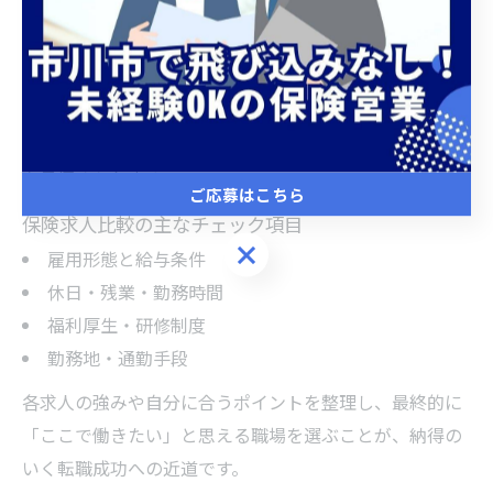
覧で比較しましょう。
次に「勤務時間」「休日」「残業の有無」「勤務地まで
のアクセス」など、生活に直結する条件も重要です。さ
らに「研修制度」「キャリアアップの仕組み」「福利厚
生」を確認することで、長期的な安定性や成長の可能性
を見極められます。
ご応募はこちら
保険求人比較の主なチェック項目
ご応募はこちら
雇用形態と給与条件
休日・残業・勤務時間
福利厚生・研修制度
勤務地・通勤手段
各求人の強みや自分に合うポイントを整理し、最終的に
「ここで働きたい」と思える職場を選ぶことが、納得の
いく転職成功への近道です。