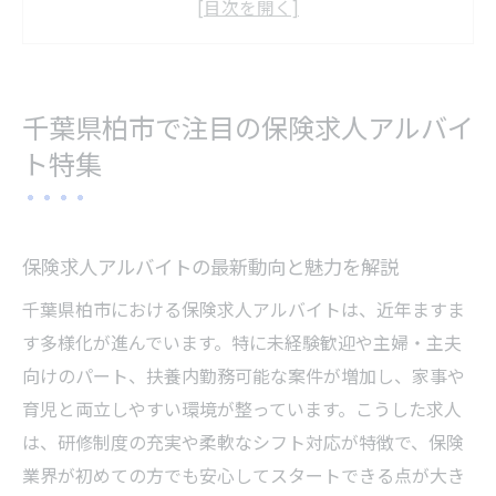
保険求人アルバイトで叶える理想の働き方
柏市の保険求人で未経験から始める方法
人気の保険求人アルバイトに必要な条件
千葉県柏市で注目の保険求人アルバイ
保険求人を探すなら柏市のアルバイトが狙い目
ト特集
柏市の保険求人アルバイトが豊富な理由
保険求人選びで重視したい勤務条件とは
アルバイトで見つかる保険求人の特徴
保険求人アルバイトの最新動向と魅力を解説
主婦に人気の保険求人柏市アルバイト事情
千葉県柏市における保険求人アルバイトは、近年ますま
保険求人アルバイト活用術を徹底解説
す多様化が進んでいます。特に未経験歓迎や主婦・主夫
主婦の働き方に合う保険求人アルバイトの魅力
向けのパート、扶養内勤務可能な案件が増加し、家事や
保険求人アルバイトで主婦が輝く理由
育児と両立しやすい環境が整っています。こうした求人
は、研修制度の充実や柔軟なシフト対応が特徴で、保険
子育てと両立しやすい保険求人の魅力
業界が初めての方でも安心してスタートできる点が大き
主婦歓迎の保険求人で働くメリット紹介