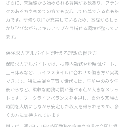
子育て主婦に好評な保険求人アルバイト特
さらに、未経験から始められる募集が多数あり、ブラン
集
クのある方や初めての方でも安心して応募できる点も魅
力です。研修やOJTが充実しているため、基礎からしっ
保険求人で時短や扶養内勤務を実現する方
かり学びながらスキルアップを目指せる環境が整ってい
法
ます。
子育て世代が安心の保険求人の特徴
柏市で安心して始める保険事務アルバイトの秘
保険求人アルバイトで叶える理想の働き方
訣
保険求人アルバイトでは、扶養内勤務や短時間パート、
保険求人事務アルバイト初日の流れを解説
土日休みなど、ライフスタイルに合わせた働き方が実現
柏市の保険求人で安心できる職場選び
できます。特に主婦や子育て世代には、午前中のみや午
未経験でも安心の保険事務アルバイト研修
後からなど、柔軟な勤務時間が選べる点が大きなメリッ
保険求人で事務仕事に必要なスキルとは
トです。ワークライフバランスを重視し、自分や家族の
保険求人アルバイト事務職の魅力とやりが
時間を大切にしながら安定した収入を得られるため、多
い
くの方に支持されています。
例えば、週3日・1日4時間勤務で家事や育児の合間に働