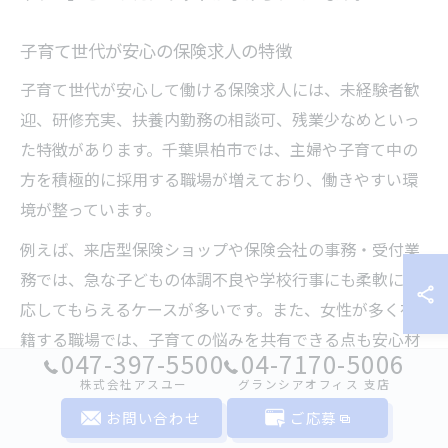
子育て世代が安心の保険求人の特徴
子育て世代が安心して働ける保険求人には、未経験者歓
迎、研修充実、扶養内勤務の相談可、残業少なめといっ
た特徴があります。千葉県柏市では、主婦や子育て中の
方を積極的に採用する職場が増えており、働きやすい環
境が整っています。
例えば、来店型保険ショップや保険会社の事務・受付業
務では、急な子どもの体調不良や学校行事にも柔軟に対
応してもらえるケースが多いです。また、女性が多く在
籍する職場では、子育ての悩みを共有できる点も安心材
047-397-5500
04-7170-5006
料となっています。社会保険完備や交通費支給など、福
株式会社アスユー
グランシアオフィス ⽀店
利厚生も充実している求人が多いのも特徴です。
お問い合わせ
ご応募
応募時には、仕事内容や勤務条件をしっかり確認し、自