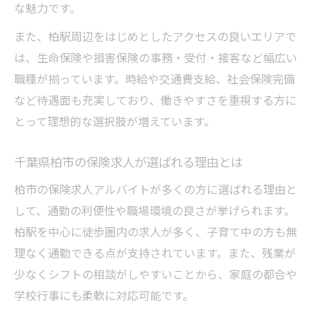
な魅力です。
保険求人アルバイトの柔軟なシフト活用法
また、柏駅周辺をはじめとしたアクセスの良いエリアで
未経験から主婦も安心の保険求人選び
は、生命保険や損害保険の事務・受付・接客など幅広い
未経験歓迎の保険求人を千葉県柏市で見つける
職種が揃っています。時給や交通費支給、社会保険完備
コツ
など待遇面も充実しており、働きやすさを重視する方に
未経験向け保険求人アルバイトの探し方
とって理想的な選択肢が増えています。
保険求人で未経験が安心して働くコツ
柏市の保険求人で研修制度が充実の理由
千葉県柏市の保険求人が選ばれる理由とは
未経験歓迎の保険求人選びで注意すべき点
柏市の保険求人アルバイトが多くの方に選ばれる理由と
保険求人アルバイトの応募ポイント解説
して、通勤の利便性や職場環境の良さが挙げられます。
子育てとの両立に最適な保険求人アルバイトと
柏駅を中心に徒歩圏内の求人が多く、子育て中の方も無
は
理なく通勤できる点が支持されています。また、残業が
少なくシフトの相談がしやすいことから、家庭の都合や
保険求人アルバイトで子育てと仕事を両立
学校行事にも柔軟に対応可能です。
家庭優先の保険求人が選ばれる理由