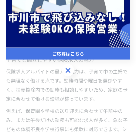
してスタートできます。
また、交通アクセスの良い柏駅周辺には多様な求人が集
まっており、通勤の負担を減らしやすいのも大きな魅力
です。柏市ならではの地域密着型の職場環境も、主婦が
長く安定して働ける理由の一つです。
ご応募はこちら
子育てと両立しやすい保険求人の魅力
ご応募はこちら
保険求人アルバイトの最大の魅力は、子育て中の主婦で
も無理なく働ける点です。勤務時間や曜日を選びやす
く、扶養控除内での勤務も相談しやすいため、家庭の予
定に合わせて働ける環境が整っています。
例えば、保育園や学校の送り迎えに合わせて午前中の
み、または午後だけの勤務も可能な求人が多く、急な子
どもの体調不良や学校行事にも柔軟に対応できます。シ