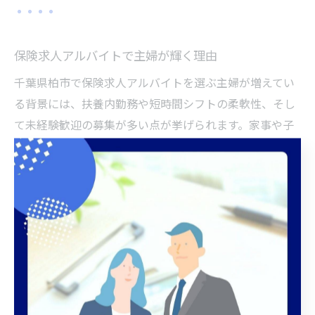
保険求人アルバイトで主婦が輝く理由
千葉県柏市で保険求人アルバイトを選ぶ主婦が増えてい
る背景には、扶養内勤務や短時間シフトの柔軟性、そし
て未経験歓迎の募集が多い点が挙げられます。家事や子
育てと両立できる働き方が認められているため、家庭と
仕事のバランスを大切にしたい主婦層に非常に人気で
す。
具体的には、来店型保険ショップや生命保険・損害保険
会社の受付や事務など、日常的なコミュニケーション力
や丁寧な対応が活かせる職種が中心です。経験の有無に
かかわらず、研修制度が充実している職場も多いため、
ブランクがある方や初めて社会復帰を目指す方でも安心