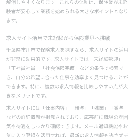
介
解消しやすくなります。これらの体制は、保険業界未経
保険求人で注目したい勤務条件の詳細
験者が安心して業務を始められる大きなポイントとなり
ます。
福利厚生が充実した保険求人の見極め方
保険求人で働きやすさを重視する選び方
求人サイト活用で未経験から保険業界へ挑戦
市川市の保険求人で働きやすい環境を探す
千葉県市川市で保険求人を探すなら、求人サイトの活用
保険求人に応募するなら知っておきたい条件
が非常に効果的です。求人サイトでは「未経験歓迎」
保険求人応募前に知るべき主な条件一覧
「正社員社員」「社会保険完備」などの条件で検索で
未経験応募OKの保険求人条件を解説
き、自分の希望に合った仕事を効率よく見つけることが
保険求人で社会保険完備の重要性をチェッ
できます。特に、複数の求人情報を比較しやすい点が大
ク
きなメリットです。
賞与や昇給が期待できる保険求人の特徴
求人サイトには「仕事内容」「給与」「残業」「賞与」
保険求人で交通費支給や駅近条件に注目
などの詳細情報が掲載されており、応募前に職場の雰囲
気や待遇をしっかり確認できます。メール通知機能やお
気に入り登録を活用すれば、最新の求人情報も逃さずチ