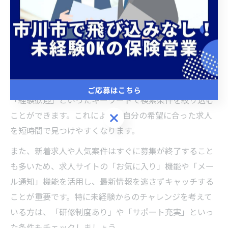
求人サイトで保険求人を効率よく探すコツ
保険 求人を千葉県市川市で探す際、求人サイトの効率的
な使い方を知ることが理想の職場探しの第一歩です。多
くの求人サイトでは「市川」「千葉」「正社員社員」や
ご応募はこちら
「経験歓迎」といったキーワードで検索条件を絞り込む
ことができます。これにより、自分の希望に合った求人
ご応募はこちら
を短時間で見つけやすくなります。
また、新着求人や人気案件はすぐに募集が終了すること
も多いため、求人サイトの「お気に入り」機能や「メー
ル通知」機能を活用し、最新情報を逃さずキャッチする
ことが重要です。特に未経験からのチャレンジを考えて
いる方は、「研修制度あり」や「サポート充実」といっ
た条件もチェックしましょう。