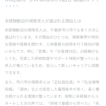
市川市で理想の保険求人を見つける秘訣
市川市で保険求人を選ぶ際に大切な視点
保険求人探しで市川市ならではの強み活用
未経験歓迎の保険求人が選ばれる理由とは
求人サイト比較で市川市の保険求人を発見
未経験歓迎の保険求人は、千葉県市川市でも多くの方に
市川市で通勤しやすい保険求人の見分け方
選ばれています。その理由のひとつは、保険業界が特別
地元市川市の保険求人で叶う理想の働き方
な資格や経験を問わず、人物重視の採用を行う傾向が強
求人サイト利用で広がる保険分野の可能性
いからです。特に「営業」や「お客様対応」の経験がな
くても、充実した研修制度やサポート体制が整っている
求人サイトで保険求人を効率よく探すコツ
求人が増えているため、安心して新しいキャリアに挑戦
保険求人の最新情報を求人サイトでチェッ
できます。
ク
また、市川市の保険求人は「正社員社員」や「社会保険
求人サイト活用で理想の保険求人に出会う
完備」「週休」などの安定した雇用条件が多く、長く働
方法
き続けられる環境が整っています。実際に未経験からス
求人サイトの機能で保険求人の比較が簡単
タートした方の声では、「研修で基礎から学べた」「先
に