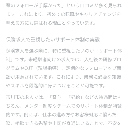
輩のフォローが手厚かった」という口コミが多く見られ
市川市の保険求人を求人サイトで絞り込む
ます。これにより、初めての転職やキャリアチェンジを
方法
考える方にも選ばれる理由となっています。
安心して始める保険業界の求人情報探し
保険求人選びで重視すべき安心ポイント
保険求人で重視したいサポート体制の実態
未経験でも安心して働ける保険求人の選び
保険求人を選ぶ際に、特に重視したいのが「サポート体
方
制」です。未経験者向けの求人では、入社後の研修プロ
求人サイト活用で安心な保険求人にアクセ
グラムやOJT（現場指導）、定期的なフォローアップ面
ス
談が用意されています。これにより、業務に必要な知識
市川市で安心して始める保険求人情報の探
やスキルを段階的に身につけることが可能です。
し方
市川市の求人では、「賞与」「昇給」などの待遇面はも
研修充実の保険求人で安心スタートを実現
ちろん、メンター制度やチームでのサポート体制が特徴
働きやすさを重視した保険求人の特徴とは
的です。例えば、仕事の進め方やお客様対応に悩んだ
働きやすい保険求人に共通するポイント紹
際、相談できる先輩や上司が身近にいることで、不安を