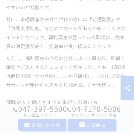
やすいのが特徴です。
特に、未経験者や子育て世代の方には「時短勤務」や
「育児支援制度」などのサポートがあるかもチェックポ
イントとなります。福利厚生が整っている職場は、従業
員の満足度が高く、定着率が良い傾向にあります。
ただし、福利厚生の内容は会社によって異なり、詳細を
確認せず入社するとミスマッチが生じることも。疑問点
は面接や問い合わせ時にしっかり確認し、自分に必要な
サポートが受けられるかを見極めることが大切です。
保険求人で働きやすさを重視する選び方
047-397-5500
04-7170-5006
働きやすさを重視する場合、求人サイトの「検索条件」
株式会社アスユー
グランシアオフィス ⽀店
機能を活用し、「経験歓迎」「ブランクOK」「残業少な
お問い合わせ
ご応募
め」など自分に合った条件で絞り込むことがおすすめで