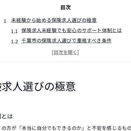
目次
未経験から始める保険求人選びの極意
保険求人未経験でも安心のサポート体制とは
千葉市の保険求人選びで重視すべき条件
未経験歓迎の保険求人が注目される理由
保険求人未経験者が活躍できる職種の特徴
千葉市の正社員保険求人に強い魅力とは
安定正社員を目指す千葉市での転職戦略
険求人選びの極意
保険求人未経験でも安定正社員を目指せる工夫
千葉市で保険求人の転職活動を成功させるコツ
未経験歓迎の保険求人に応募する際の準備
制とは
正社員として長く働ける保険求人の見分け方
くの方が「本当に自分でもできるのか」と不安を感じるも