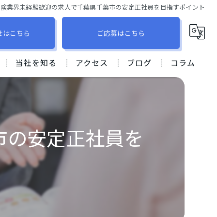
保険業界未経験歓迎の求人で千葉県千葉市の安定正社員を目指すポイント
せはこちら
ご応募はこちら
当社を知る
アクセス
ブログ
コラム
柏市での保険営業
株式会社アスユー
飛び込み営業なし
グランシアオフィス ⽀店
市の安定正社員を
産休育休
未経験
ノルマなし