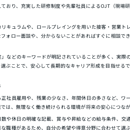
千葉市内で選ぶべき保険求人の特徴とは
ており、充実した研修制度や先輩社員によるOJT（現場
研修充実の保険業界求人に注目する理由
未経験者歓迎の保険求人は研修制度が充実
カリキュラムや、ロールプレイングを用いた接客・営業ト
千葉市で保険求人を選ぶ際の研修内容の違い
なフォロー面談や、分からないことがあればすぐに相談で
保険求人未経験者が安心できる研修体制とは
研修充実の保険求人が人気を集める理由
実」などのキーワードが明記されていることが多く、実際
千葉市の保険求人でスキルアップできる仕組み
を選ぶことで、安心して長期的なキャリア形成を目指せる
千葉県千葉市の保険求人で手に入れる安心
保険求人未経験者でも安定収入を得る秘訣
件
千葉市の保険求人が安心して働ける理由
る正社員雇用や、残業の少なさ、年間休日の多さなど、ワ
未経験歓迎の保険求人で得られる福利厚生
職では、無理なく働き続けられる環境が将来の安心につな
保険求人で安心して働くためのポイント
日数や休日の明確な記載、賞与や昇給などの給与条件、交
千葉県千葉市で選ぶ保険求人の安心材料
様な職種があるため、自分の希望や得意分野に合わせて選