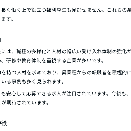
未経験歓迎が魅力の求人でキャリアアップ
、長く働く上で役立つ福利厚生も見逃せません。これらの
保険求人未経験でもキャリアアップが可能
きます。
千葉市の保険求人で成長できる環境の魅力
未経験歓迎の保険求人で活躍するための工夫
由
保険求人未経験者のキャリアパス事例紹介
景には、職種の多様化と人材の幅広い受け入れ体制の強化
千葉市の保険求人でスキルを磨くポイント
め、研修や教育体制を重視する企業が多いです。
保険求人未経験者が知っておくべき条件
力を持つ人材を求めており、異業種からの転職者を積極的
未経験者が保険求人で重視する就業条件
ご応募はこちら
ご応募はこちら
ている事例も多く見られます。
千葉市の保険求人に多い未経験歓迎の条件
でも安心して応募できる求人が注目されています。今後も
保険求人未経験者に求められるスキルとは
とが期待されています。
安心して働ける保険求人のチェックポイント
未経験者向け保険求人の職場環境の特徴
特徴