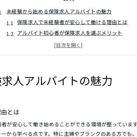
未経験から始める保険求人アルバイトの魅力
保険求人で未経験者が安心して働ける理由とは
アルバイト初心者が保険求人を選ぶメリット
主婦が保険求人アルバイトを選ぶきっかけ
未経験から保険求人で身につくスキルと強み
保険求人のアルバイトで得られる成長体験とは
扶養内で働くなら保険求人に注目を
険求人アルバイトの魅力
保険求人で扶養内勤務を叶えるための条件
主婦が選ぶ保険求人の扶養内シフト例
扶養範囲内で安定収入が得られる保険求人とは
理由とは
保険求人アルバイトの扶養内管理ポイント
験者が安心して働き始めることができる環境が整っていま
扶養に配慮した保険求人の勤務時間の選び方
を一から学べる点です。特に主婦やブランクのある方でも