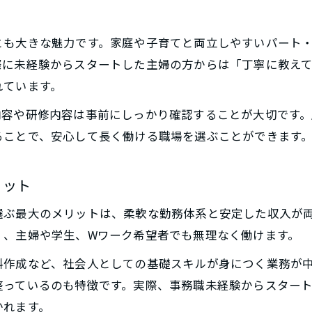
安心して長く働ける保険求人の選び方
長期勤務ができる保険求人の見極め方
とも大きな魅力です。家庭や子育てと両立しやすいパート
主婦が安心して働ける保険求人の特徴とは
際に未経験からスタートした主婦の方からは「丁寧に教え
安定して続けやすい保険求人アルバイトの条件
れています。
保険求人で長く働くための職場選びのコツ
内容や研修内容は事前にしっかり確認することが大切です
主婦に優しい保険求人の働きやすさをチェック
ることで、安心して長く働ける職場を選ぶことができます
家庭と両立できるアルバイト求人の探し方
家庭と両立しやすい保険求人の探し方ガイド
リット
主婦が選ぶ両立向け保険求人の見つけ方
選ぶ最大のメリットは、柔軟な勤務体系と安定した収入が
保険求人アルバイトで家庭優先シフトを選ぶコツ
く、主婦や学生、Wワーク希望者でも無理なく働けます。
家事や育児との両立が叶う保険求人の条件
料作成など、社会人としての基礎スキルが身につく業務が
保険求人で両立を実現するための工夫とは
整っているのも特徴です。実際、事務職未経験からスター
千葉県柏市で主婦歓迎の求人が人気の理由
かれます。