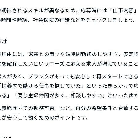
千葉県柏市の保険求人が主婦に人気の背景とは
や期待されるスキルが異なるため、応募時には「仕事内容
主婦歓迎保険求人が柏市で選ばれる理由
務時間や時給、社会保険の有無などをチェックしましょう
柏市で見つかる主婦向け保険求人の魅力
保険求人アルバイトで主婦が働きやすい柏市の特
かけ
柏市で主婦におすすめの保険求人のポイント
ぶ理由には、家庭との両立や短時間勤務のしやすさ、安定
保険求人を選ぶ際の勤務条件チェックポイント
間を確保したいというニーズに応える求人が増えているこ
保険求人応募前に確認すべき勤務条件とは
求人が多く、ブランクがあっても安心して再スタートでき
主婦向け保険求人の勤務条件チェックリスト
ご応募はこちら
ご応募はこちら
「扶養内で働ける仕事を探していた」といったきっかけで
アルバイト保険求人で重視したい勤務時間やシフ
ある」「同じ主婦仲間が多く、相談しやすい」といった声
保険求人の社会保険や福利厚生を比較チェック
扶養範囲内での勤務可否」など、自分の希望条件と合致す
主婦が保険求人で注目する働きやすさの条件
とが安心して働くためのポイントです。