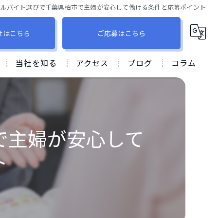
アルバイト選びで千葉県柏市で主婦が安心して働ける条件と応募ポイント
せはこちら
ご応募はこちら
当社を知る
アクセス
ブログ
コラム
柏市での保険営業
株式会社アスユー
飛び込み営業なし
グランシアオフィス ⽀店
で主婦が安心して
産休育休
ト
未経験
ノルマなし