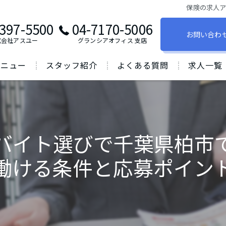
保険の求人
397-5500
04-7170-5006
お問い合わ
式会社アスユー
グランシアオフィス ⽀店
メニュー
スタッフ紹介
よくある質問
求人一覧
バイト選びで千葉県柏市
働ける条件と応募ポイン