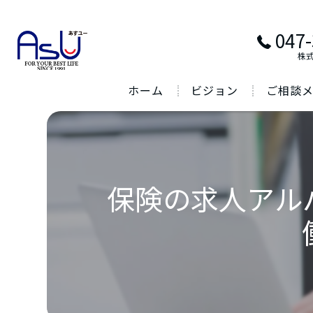
047-
株
ホーム
ビジョン
ご相談
保険の求人アル