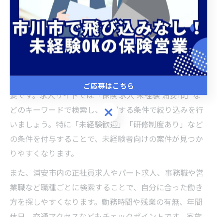
介
浦安市の保険求人を効率良く見つける方法
千葉県浦安市で保険求人を効率良く見つけるためには、
まず求人サイトや転職エージェントを活用することが重
ご応募はこちら
要です。求人サイトでは「保険 求人 未経験 浦安市」な
どのキーワードで検索し、希望する条件で絞り込みを行
ご応募はこちら
いましょう。特に「未経験歓迎」「研修制度あり」など
の条件を付与することで、未経験者向けの案件が見つか
りやすくなります。
また、浦安市内の正社員求人やパート求人、事務職や営
業職など職種ごとに検索することで、自分に合った働き
方を探しやすくなります。勤務時間や残業の有無、年間
休日、交通アクセスなどもチェックポイントです。家族