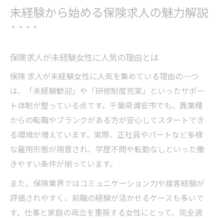
未経験スタートで活躍できる職種の特徴
未経験から始める保険求人の魅力解説
保険業界に転職したい女性へおすすめ情報
保険求人を利用した転職成功の秘訣を紹介
女性が保険求人を選ぶメリットと働きやす
保険求人が未経験女性に人気の理由とは
さ
保険 求人が未経験女性に人気を集めている理由の一つ
未経験から保険業界へ転職する際のポイン
は、「未経験歓迎」や「研修制度充実」といったサポー
ト
ト体制が整っている点です。千葉県浦安市でも、異業種
千葉県浦安市で人気の保険業界求人の特徴
からの転職やブランクがある方が安心してスタートでき
保険求人で女性が活躍する職場選びのコツ
る環境が増えています。実際、正社員やパートなど多様
千葉県浦安市で保険求人を探すコツ紹介
な雇用形態が用意され、学歴不問や転勤なしといった働
きやすい条件が揃っています。
浦安市の保険求人を効率良く見つける方法
未経験向け保険求人のチェックポイント
また、保険業界ではコミュニケーション力や接客経験が
評価されやすく、前職の経験が活かせるケースも多いで
保険求人の募集条件と応募時の注意点
す。仕事と家庭の両立を重視する女性にとって、完全週
女性が安心して働ける保険求人の選び方