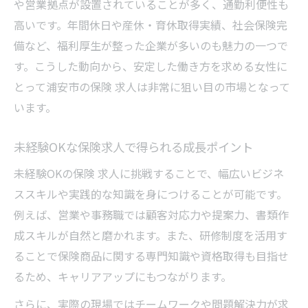
研修とサポート体制が整った保険求人の探
や営業拠点が設置されていることが多く、通勤利便性も
し方
高いです。年間休日や産休・育休取得実績、社会保険完
備など、福利厚生が整った企業が多いのも魅力の一つで
女性が長く働ける未経験歓迎保険求人の特
す。こうした動向から、安定した働き方を求める女性に
徴
とって浦安市の保険 求人は非常に狙い目の市場となって
未経験者が安心して応募できる求人チェッ
います。
ク方法
実際の保険求人選びで気を付けたいポイン
未経験OKな保険求人で得られる成長ポイント
ト
未経験OKの保険 求人に挑戦することで、幅広いビジネ
正社員を目指す保険業界の求人事情とは
ススキルや実践的な知識を身につけることが可能です。
保険求人で正社員採用を目指すためのポイ
例えば、営業や事務職では顧客対応力や提案力、書類作
ント
成スキルが自然と磨かれます。また、研修制度を活用す
未経験から正社員になれる保険求人の特徴
ることで保険商品に関する専門知識や資格取得も目指せ
女性が正社員で働ける保険求人の見分け方
るため、キャリアアップにもつながります。
千葉県浦安市の正社員保険求人事情を解説
さらに、実際の現場ではチームワークや問題解決力が求