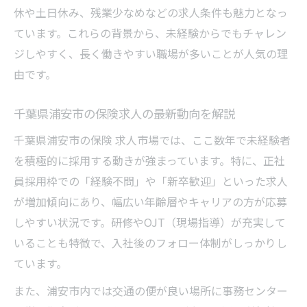
休や土日休み、残業少なめなどの求人条件も魅力となっ
保険求人サイトの活用術と比較ポイント
ています。これらの背景から、未経験からでもチャレン
ワークライフバランス重視の保険求人特集
ジしやすく、長く働きやすい職場が多いことが人気の理
保険求人で叶える理想のワークライフバラ
由です。
ンス
未経験歓迎の保険求人で働き方を変える方
千葉県浦安市の保険求人の最新動向を解説
法
千葉県浦安市の保険 求人市場では、ここ数年で未経験者
女性が安心できる職場環境の保険求人を紹
を積極的に採用する動きが強まっています。特に、正社
介
員採用枠での「経験不問」や「新卒歓迎」といった求人
保険求人で選ぶ勤務時間と休日制度のポイ
が増加傾向にあり、幅広い年齢層やキャリアの方が応募
ント
しやすい状況です。研修やOJT（現場指導）が充実して
千葉県浦安市の働きやすい保険求人事例
いることも特徴で、入社後のフォロー体制がしっかりし
ています。
未経験歓迎の職場選びを成功させる方法
保険求人で未経験歓迎職場を見極めるコツ
また、浦安市内では交通の便が良い場所に事務センター