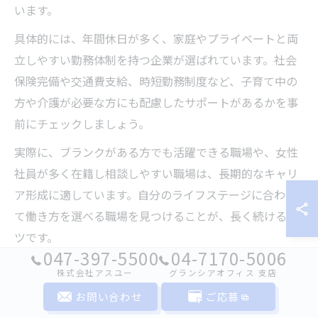
います。
具体的には、年間休日が多く、家庭やプライベートと両
立しやすい勤務体制を持つ企業が選ばれています。社会
保険完備や交通費支給、時短勤務制度など、子育て中の
方や介護が必要な方にも配慮したサポートがあるかを事
前にチェックしましょう。
実際に、ブランクがある方でも活躍できる職場や、女性
社員が多く在籍し相談しやすい職場は、長期的なキャリ
ア形成に適しています。自分のライフステージに合わせ
て働き方を選べる職場を見つけることが、長く続けるコ
ツです。
047-397-5500
04-7170-5006
株式会社アスユー
グランシアオフィス ⽀店
未経験者が安心して応募できる求人チェック方法
お問い合わせ
ご応募
未経験から保険 求人に応募する際は、求人票の情報を細