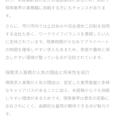
未経験から保険求人事務でキャリアを築く
保険業界の事務職に挑戦する方にもチャンスがありま
ワークライフバランス重視派に最適な求人情報
す。
保険求人事務で叶える理想のワークライフ
さらに、市川市内では土日休みや完全週休二日制を採用
バランス
する会社も多く、ワークライフバランスを重視したい人
市川市で選ぶ保険求人事務の休日条件を解
に支持されています。残業時間が少なめでプライベート
説
の時間を確保しやすい求人もあるため、家庭や趣味と両
残業少なめな保険求人事務の探し方ガイド
立しやすい環境が整っている点が注目されています。
土日休みが魅力の保険求人事務が人気な理
保険求人事務が人気の理由と将来性を紹介
由
働き方改革に対応した保険求人事務の実情
保険求人事務が人気の理由は、安定した業界基盤と多様
なキャリアパスがあることに加え、未経験からでも挑戦
しやすい環境があるためです。保険業界は景気の変動に
左右されにくく、長期的な雇用が期待できる点が魅力で
す。