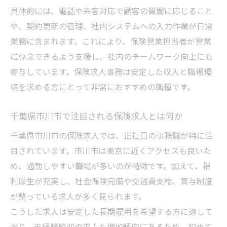
具体的には、電話や来客対応で顧客の質問に応じること
説
や、契約更新の管理、社内システムへの入力作業が日常
働きやすさが光る保険求人事務の選び方
業務に含まれます。これにより、保険営業担当者が営業
保険求人事務の働きやすい職場選びのコツ
に専念できるよう支援し、社内のチームワーク向上にも
市川市で注目の保険求人事務の条件を比較
寄与しています。保険求人事務は安定した収入と職場環
残業少なめな保険求人事務の見極め方
境を求める方にとって非常におすすめの職種です。
福利厚生が充実した保険求人事務を探す
千葉県市川市で注目される保険求人とは何か
働きやすい環境の保険求人事務とは何か
未経験から始める市川市の保険事務職
千葉県市川市の保険求人では、正社員の事務職が特に注
目されています。市川市は東京に近くアクセスも良いた
未経験でも安心な保険求人事務の特徴
め、通勤しやすい職場が多いのが特徴です。加えて、福
研修充実の保険求人事務で成長できる理由
利厚生が充実し、社会保険完備や交通費支給、賞与制度
未経験歓迎の保険求人事務を選ぶポイント
が整っている求人が多く見られます。
市川市で未経験可な保険求人事務を探すコ
こうした求人は安定した長期雇用を希望する方に適して
ツ
おり、未経験歓迎の求人も増加傾向にあるため、初めて