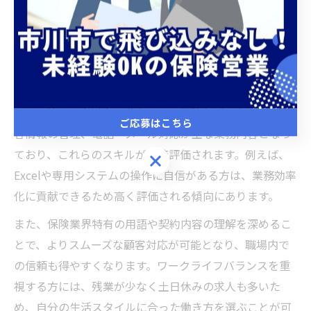
心がけましょう。
スキルを活かせる保険求人事務の働き方
保険求人の事務職は、パソコン操作やコミュニケーショ
ン能力など、これまで培ったスキルを活かしやすい職種
です。特に、市川市の求人では、正確なデータ入力や顧
ご応募はこちら
客情報の管理、電話・メール対応が主な業務内容となっ
ており、これらのスキルが直接評価されます。例えば、
ご応募はこちら
Excelや専用システムの操作に自信がある方は、業務効率
化に貢献できるため高く評価される傾向にあります。
また、保険業界特有の用語や契約内容の理解を深めるこ
とで、よりスムーズな顧客対応が可能となり、職場内で
の信頼も得やすくなります。ワークライフバランスを重
視する方には、残業が少なく土日休みの求人も多いた
め、自分の生活スタイルに合った働き方を選ぶことが可