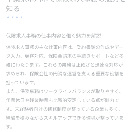
保険求人が女性に人気な理由とは
知る
保険求人事務が女性に選ばれる主な理由
ワークライフバランスと保険求人事務の関
係性
保険求人事務の仕事内容と働く魅力を解説
女性が安心して働ける保険求人事務の環境
保険求人事務の主な仕事内容は、契約書類の作成やデー
事務職ならではの保険求人の魅力に迫る
タ入力、顧客対応、保険金請求の手続きサポートなど多
女性に合う保険求人事務の働き方と工夫
岐にわたります。これらの業務は正確さと迅速な対応が
事務の仕事でキャリアアップを目指す方へ
求められ、保険会社の円滑な運営を支える重要な役割を
保険求人事務でキャリアアップする方法と
担っています。
は
また、保険事務はワークライフバランスが取りやすく、
年間休日や残業時間も比較的安定している点が魅力で
スキルを活かせる保険求人事務の働き方
す。未経験者向けの研修制度が整っている企業も多く、
資格取得が有利な保険求人事務のポイント
経験を積みながらスキルアップできる環境が整っていま
キャリア形成に役立つ保険求人事務の実情
す。
事務職で目指せる保険求人の成長パスを解