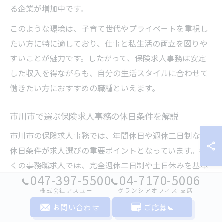
る企業が増加中です。
このような環境は、子育て世代やプライベートを重視し
たい方に特に適しており、仕事と私生活の両立を図りや
すいことが魅力です。したがって、保険求人事務は安定
した収入を得ながらも、自分の生活スタイルに合わせて
働きたい方におすすめの職種といえます。
市川市で選ぶ保険求人事務の休日条件を解説
市川市の保険求人事務では、年間休日や週休二日制など
休日条件が求人選びの重要ポイントとなっています。多
くの事務職求人では、完全週休二日制や土日休みを基本
047-397-5500
04-7170-5006
とし、年間休日は100日以上が一般的です。これは、働
株式会社アスユー
グランシアオフィス ⽀店
く上での心身の健康維持やプライベートの充実に寄与し
お問い合わせ
ご応募
ます。