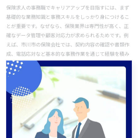
保険求人の事務職でキャリアアップを目指すには、まず
基礎的な業務知識と事務スキルをしっかり身につけるこ
とが重要です。なぜなら、保険業界は専門性が高く、正
確なデータ管理や顧客対応力が求められるためです。例
えば、市川市の保険会社では、契約内容の確認や書類作
成、電話応対など基本的な事務作業を通じて経験を積み
ながら、段階的に専門知識を深めることが推奨されてい
ます。
次に、定期的な研修や資格取得を活用してスキルアップ
を図ることもキャリアアップのポイントです。これによ
り、単なる事務作業から保険商品の提案支援や営業サポ
ートなど、より専門性の高い業務へとステップアップが
可能になります。最終的に、マネジメント職やコンサル
タント職への道も開けるため、計画的なキャリア形成を