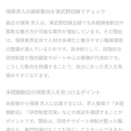
実現
保険求人の最新動向を東武野田線でチェック
保険求人選びで重視したい働き方のポイン
最近の保険 求人は、東武野田線沿線でも未経験者歓迎や
ト
柔軟な働き方が可能な案件が増加しています。その理由
家庭と両立できる保険求人の特徴を知る
は、保険業界全体で人材の多様化と働きやすい職場環境
保険求人で柔軟な勤務が可能な職場の探し
の整備が進んでいるためです。具体例として、段階的な
方
研修制度や既存顧客サポート中心の業務が代表的です。
ワークライフバランスを保つ保険求人の魅
こうした動向を把握することで、自分に合った求人を見
力
極めやすくなります。
保険求人で快適な毎日を送るための工夫
駅近で通勤快適な保険の仕事を見つける方法
未経験歓迎の保険求人を見つけるポイント
駅近の保険求人を選ぶメリットとは
未経験から保険 求人に応募するには、求人情報で「未経
通勤ストレス軽減の保険求人の探し方
験歓迎」「研修制度充実」などの表記を確認することが
ポイントです。理由は、研修やサポート体制が整った職
駅から近い保険求人で時間を有効活用
場なら、専門知識がなくても安心してスタートできるか