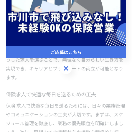
ワークライフバランスを重視する保険 求人は、仕事と生
活の両立を目指す方にとって大きな魅力があります。例
えば、残業が少なく休日取得がしやすい環境や、既存顧
客を中心としたサポート業務が主となる職場では、精神
的な負担も軽減されます。また、福利厚生が充実してい
る企業も多く、安心して長期間働ける点が特長です。こ
ご応募はこちら
うした求人を選ぶことで、無理なく自分らしい生き方を
ご応募はこちら
実現でき、キャリアとプライベートの両立が可能となり
ます。
保険求人で快適な毎日を送るための工夫
保険 求人で快適な毎日を送るためには、日々の業務管理
やコミュニケーションの工夫が大切です。まずは、スケ
ジュール管理を徹底し、業務の優先順位を明確にしまし