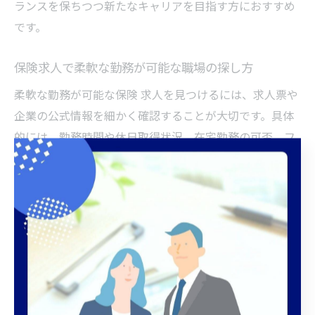
ランスを保ちつつ新たなキャリアを目指す方におすすめ
です。
保険求人で柔軟な勤務が可能な職場の探し方
柔軟な勤務が可能な保険 求人を見つけるには、求人票や
企業の公式情報を細かく確認することが大切です。具体
的には、勤務時間や休日取得状況、在宅勤務の可否、フ
レックスタイム制の有無をチェックしましょう。さら
に、面接時に実際の働き方やサポート体制について質問
することで、入社後のギャップを防げます。既存従業員
の声や口コミも参考になり、実際の職場環境を把握しや
すくなります。自分の希望条件を明確にし、複数の求人
を比較することが成功への近道です。
ワークライフバランスを保つ保険求人の魅力