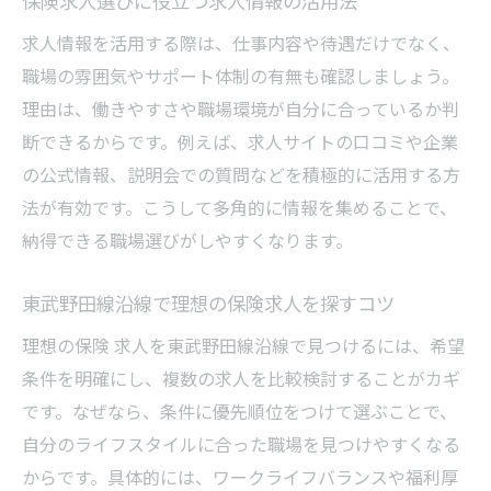
保険求人選びに役立つ求人情報の活用法
保険求人で叶う柔軟な働き方のポイント
求人情報を活用する際は、仕事内容や待遇だけでなく、
保険求人が提案する新しいワークスタイル
職場の雰囲気やサポート体制の有無も確認しましょう。
働きやすい保険求人で柔軟勤務を実現
理由は、働きやすさや職場環境が自分に合っているか判
保険求人で人気の柔軟な勤務形態とは
断できるからです。例えば、求人サイトの口コミや企業
保険求人探しで注目したい働き方の変化
の公式情報、説明会での質問などを積極的に活用する方
柔軟な働き方ができる保険求人の特徴
法が有効です。こうして多角的に情報を集めることで、
納得できる職場選びがしやすくなります。
未経験歓迎の保険求人でキャリアを築くには
未経験歓迎の保険求人で始めるキャリア形
東武野田線沿線で理想の保険求人を探すコツ
成
理想の保険 求人を東武野田線沿線で見つけるには、希望
保険求人で未経験から成長できる理由
条件を明確にし、複数の求人を比較検討することがカギ
未経験者向け保険求人の研修制度を活用
です。なぜなら、条件に優先順位をつけて選ぶことで、
保険求人でキャリアアップを目指す方法
自分のライフスタイルに合った職場を見つけやすくなる
未経験歓迎の保険求人選びのポイント
からです。具体的には、ワークライフバランスや福利厚