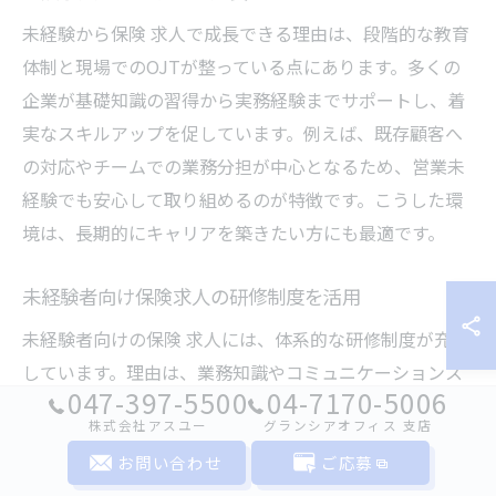
未経験から保険 求人で成長できる理由は、段階的な教育
体制と現場でのOJTが整っている点にあります。多くの
企業が基礎知識の習得から実務経験までサポートし、着
実なスキルアップを促しています。例えば、既存顧客へ
の対応やチームでの業務分担が中心となるため、営業未
経験でも安心して取り組めるのが特徴です。こうした環
境は、長期的にキャリアを築きたい方にも最適です。
未経験者向け保険求人の研修制度を活用
未経験者向けの保険 求人には、体系的な研修制度が充実
しています。理由は、業務知識やコミュニケーションス
047-397-5500
04-7170-5006
キルを段階的に習得できる環境が整っているからです。
株式会社アスユー
グランシアオフィス ⽀店
例えば、現場でのOJTや定期的な座学研修、先輩社員に
お問い合わせ
ご応募
よるマンツーマンサポートが挙げられます。こうした研