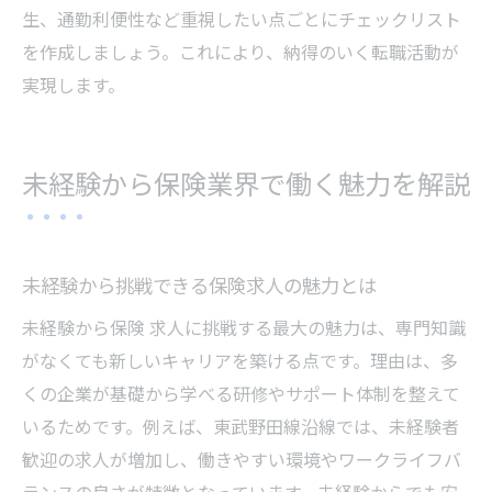
保険求人で長期的なキャリアを築く秘訣
生、通勤利便性など重視したい点ごとにチェックリスト
安心して長く働ける保険求人の選び方ガイド
を作成しましょう。これにより、納得のいく転職活動が
安心できる保険求人の見極め方を伝授
実現します。
保険求人選びで知っておきたい職場環境
長く働きたい人に最適な保険求人の条件
未経験から保険業界で働く魅力を解説
保険求人で重視するべき福利厚生ポイント
安心感のある保険求人を見つけるコツ
保険求人選びで大切にしたい長期的視点
未経験から挑戦できる保険求人の魅力とは
未経験から保険 求人に挑戦する最大の魅力は、専門知識
がなくても新しいキャリアを築ける点です。理由は、多
くの企業が基礎から学べる研修やサポート体制を整えて
いるためです。例えば、東武野田線沿線では、未経験者
歓迎の求人が増加し、働きやすい環境やワークライフバ