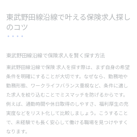
東武野田線沿線の通勤しやすい保険求人探
し
東武野田線沿線で叶える保険求人探し
保険求人選びに役立つ求人情報の活用法
のコツ
東武野田線沿線で理想の保険求人を探すコ
ツ
未経験から保険業界で働く魅力を解説
東武野田線沿線で保険求人を賢く探す方法
未経験から挑戦できる保険求人の魅力とは
東武野田線沿線で保険 求人を探す際は、まず自身の希望
保険求人で未経験者が活躍できる理由
条件を明確にすることが大切です。なぜなら、勤務地や
未経験歓迎の保険求人が増加している背景
勤務形態、ワークライフバランス重視など、条件に適し
保険求人で身につくスキルと経験の紹介
た求人を絞り込むことでミスマッチを防げるからです。
未経験から保険業界でキャリアを築く方法
例えば、通勤時間や休日取得のしやすさ、福利厚生の充
不安を解消できる保険求人の選び方ガイド
実度などをリスト化して比較しましょう。こうすること
で、未経験でも長く安心して働ける職場を見つけやすく
ワークライフバランス重視の保険求人特集
なります。
保険求人で叶えるワークライフバランスの