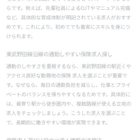
駅近保険求人の見極めポイントを解説
らです。例えば、先輩社員によるOJTやマニュアル完備
通勤快適な保険求人で働くためのコツ
など、具体的な育成体制が明記されている求人がおすす
保険求人選びに駅近条件を活かす方法
めです。これにより、初めてでも着実にスキルを身につ
保険求人を選ぶなら東武野田線沿線が注目の理
けられます。
由
東武野田線沿線で保険求人が人気の理由
東武野田線沿線の通勤しやすい保険求人探し
保険求人の東武野田線沿線メリットまとめ
通勤のしやすさを重視するなら、東武野田線の駅近くや
東武野田線沿線で保険求人が注目される背
アクセス良好な勤務地の保険 求人を選ぶことが重要で
景
す。なぜなら、毎日の通勤負担を減らし、仕事とプライ
生活に便利な東武野田線沿線の保険求人
ベートのバランスを保ちやすくなるためです。具体的に
は、最寄り駅から徒歩圏内や、複数路線が使える立地の
通いやすさを重視した保険求人の魅力
求人をチェックしましょう。こうした求人を選ぶこと
東武野田線沿線の保険求人で得られる安心
で、長期的に働きやすい環境が実現できます。
感
柔軟な働き方を実現する保険業界の新常識