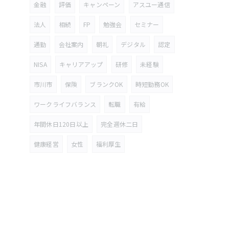
金融
評価
キャンペーン
アスユー通信
法人
相続
FP
勉強会
セミナー
通勤
会社案内
朝礼
デジタル
認定
NISA
キャリアアップ
研修
未経験
市川市
保険
ブランクOK
時短勤務OK
ワークライフバランス
転職
有給
年間休日120日以上
完全週休二日
健康経営
女性
福利厚生