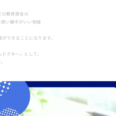
在の教育資金の
も使い勝手がいい制度
形成ができることになります。
ムドクター」として、
す。
-------------