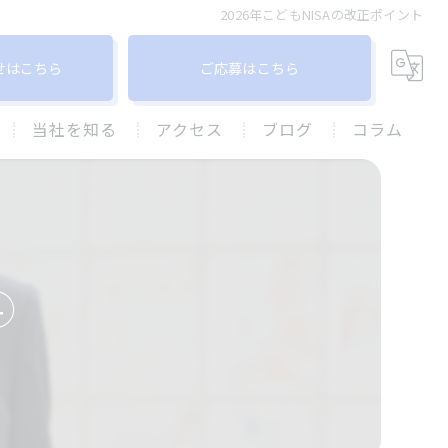
2026年こどもNISAの改正ポイント
せはこちら
ご応募はこちら
当社を知る
アクセス
ブログ
コラム
柏市での保険営業
株式会社アスユー
飛び込み営業なし
グランシアオフィス ⽀店
産休育休
④
未経験
ノルマなし