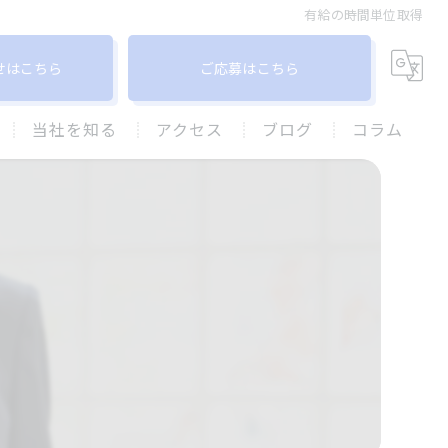
有給の時間単位取得
せはこちら
ご応募はこちら
当社を知る
アクセス
ブログ
コラム
柏市での保険営業
株式会社アスユー
飛び込み営業なし
グランシアオフィス ⽀店
産休育休
未経験
ノルマなし