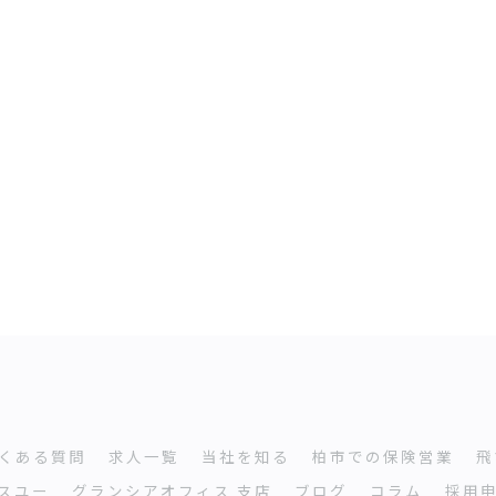
くある質問
求人一覧
当社を知る
柏市での保険営業
飛
スユー
グランシアオフィス ⽀店
ブログ
コラム
採用