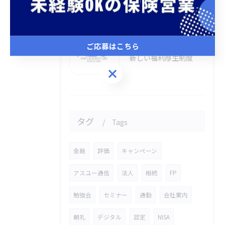
1on1
ご応募はこちら
2026/07/13
新しい福利厚生制度
ご応募はこちら
タグ
Tags
金融
評価
キャンペーン
アスユー通信
法人
相続
FP
勉強会
セミナー
通勤
会社案内
朝礼
デジタル
認定
NISA